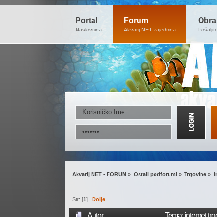
Portal
Forum
Obra
Naslovnica
Akvarij.NET zajednica
Pošaljit
Akvarij NET - FORUM
»
Ostali podforumi
»
Trgovine
»
i
Str: [
1
]
Dolje
Autor
Tema: internet trg