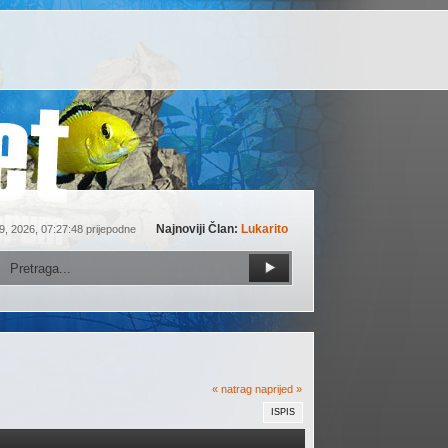
Najnoviji Član:
Lukarito
9, 2026, 07:27:48 prijepodne
« natrag
naprijed »
ISPIS