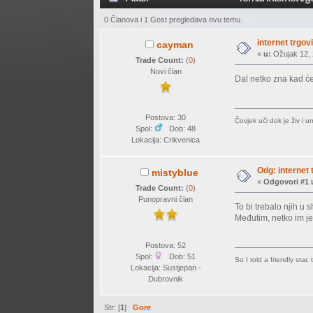
0 Članova i 1 Gost pregledava ovu temu.
internet trgov
cayman
«
u:
Ožujak 12, 
Trade Count:
(
0
)
Novi član
Dal netko zna kad ć
Postova: 30
Čovjek uči dok je živ i u
Spol:
Dob: 48
Lokacija: Crikvenica
Odg: internet 
mistyblue
«
Odgovori #1 
Trade Count:
(
0
)
Punopravni član
To bi trebalo njih u 
Međutim, netko im je 
Postova: 52
Spol:
Dob: 51
So I told a friendly star
Lokacija: Sustjepan -
Dubrovnik
Str: [
1
]
Gore