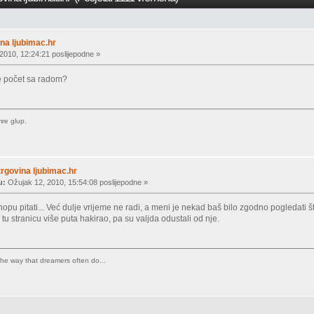
ina ljubimac.hr
2010, 12:24:21 poslijepodne »
e počet sa radom?
mre glup.
trgovina ljubimac.hr
u:
Ožujak 12, 2010, 15:54:08 poslijepodne »
shopu pitati... Već dulje vrijeme ne radi, a meni je nekad baš bilo zgodno pogledati š
tu stranicu više puta hakirao, pa su valjda odustali od nje.
, the way that dreamers often do...