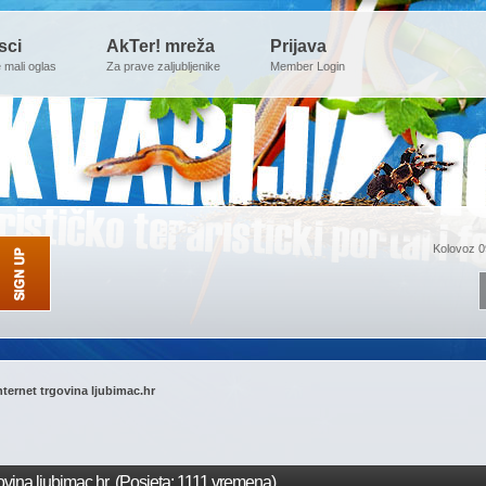
sci
AkTer! mreža
Prijava
e mali oglas
Za prave zaljubljenike
Member Login
Kolovoz 0
nternet trgovina ljubimac.hr
ovina ljubimac.hr (Posjeta: 1111 vremena)