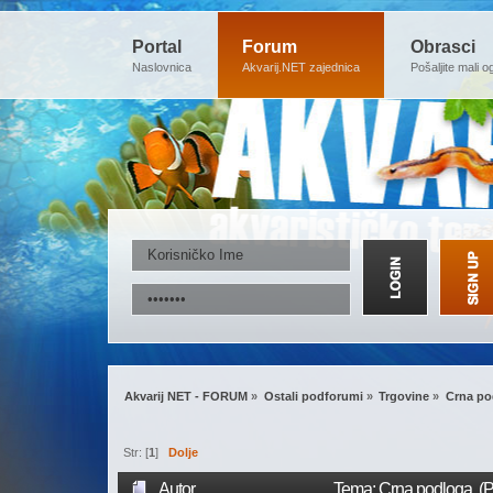
Portal
Forum
Obrasci
Naslovnica
Akvarij.NET zajednica
Pošaljite mali o
Akvarij NET - FORUM
»
Ostali podforumi
»
Trgovine
»
Crna po
Str: [
1
]
Dolje
Autor
Tema: Crna podloga (P