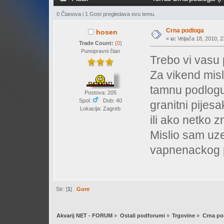
0 Članova i 1 Gost pregledava ovu temu.
Crna podloga
hosen
«
u:
Veljača 18, 2010, 2
Trade Count:
(
0
)
Punopravni član
Trebo vi vasu
Za vikend mislim
tamnu podlogu.
Postova: 205
Spol:
Dob: 40
granitni pijes
Lokacija: Zagreb
ili ako netko z
Mislio sam uze
vapnenackog p
Str: [
1
]
Gore
Akvarij NET - FORUM
»
Ostali podforumi
»
Trgovine
»
Crna po