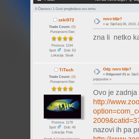
0 Članova i 1 Gost pregledava ovu temu.
novo bilje?
zeki972
«
u:
Siječanj 06, 2010, 
Trade Count:
(
0
)
Punopravni član
zna li netko k
Postova: 1194
Spol:
Dob: 53
Lokacija: Sisak
Odg: novo bilje?
TiTech
«
Odgovori #1 u:
Siječ
Trade Count:
(
0
)
prijepodne »
Punopravni član
Ovo je zadnja 
http://www.zoo
option=com_co
2009&catid=37
Postova: 1178
Spol:
Dob: 45
nazovi ih pa pro
Lokacija: Pula
http://www.zoo
North & Central America