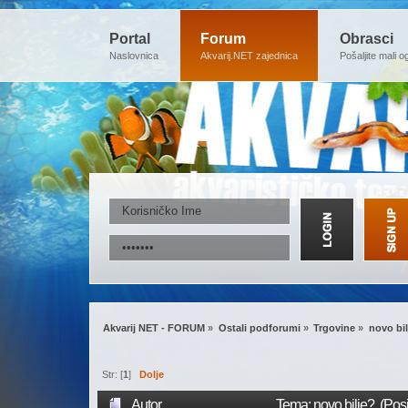
Portal
Forum
Obrasci
Naslovnica
Akvarij.NET zajednica
Pošaljite mali o
Akvarij NET - FORUM
»
Ostali podforumi
»
Trgovine
»
novo bil
Str: [
1
]
Dolje
Autor
Tema: novo bilje? (Pos