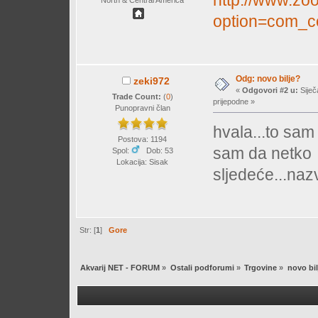
option=com_c
Odg: novo bilje?
zeki972
«
Odgovori #2 u:
Siječ
Trade Count:
(
0
)
prijepodne »
Punopravni član
hvala...to sam 
Postova: 1194
sam da netko
Spol:
Dob: 53
Lokacija: Sisak
sljedeće...nazv
Str: [
1
]
Gore
Akvarij NET - FORUM
»
Ostali podforumi
»
Trgovine
»
novo bil