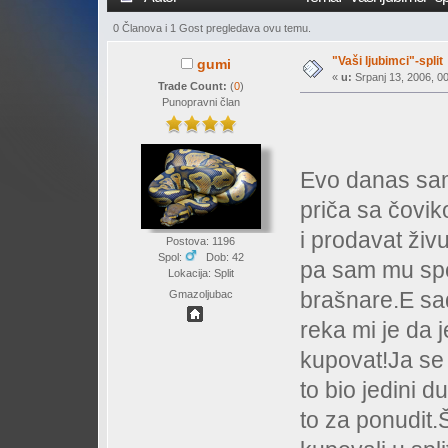
0 Članova i 1 Gost pregledava ovu temu.
"Vaši ljubimci"-split
gumi
«
u:
Srpanj 13, 2006, 00
Trade Count:
(
0
)
Punopravni član
Evo danas sam
priča sa čovi
i prodavat živ
Postova: 1196
Spol:
Dob: 42
pa sam mu spo
Lokacija: Split
brašnare.E sa
Gmazoljubac
reka mi je da j
kupovat!Ja se 
to bio jedini 
to za ponudit.Št