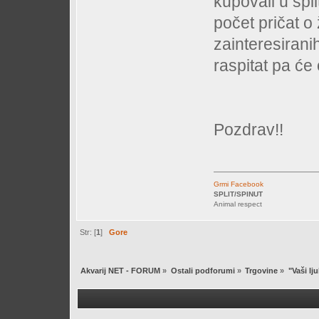
kupovali u spl
počet pričat o
zainteresiranih
raspitat pa će 
Pozdrav!!
Grmi Facebook
SPLIT/SPINUT
Animal respect
Str: [
1
]
Gore
Akvarij NET - FORUM
»
Ostali podforumi
»
Trgovine
»
"Vaši lj