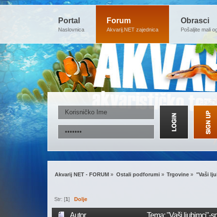
Portal
Forum
Obrasci
Naslovnica
Akvarij.NET zajednica
Pošaljite mali o
Akvarij NET - FORUM
»
Ostali podforumi
»
Trgovine
»
"Vaši lj
Str: [
1
]
Dolje
Autor
Tema: "Vaši ljubimci"-s