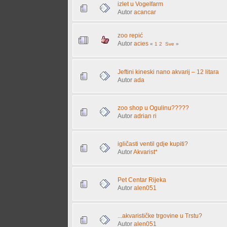
izlet u Vogelfarm
Autor
acancar
zoo repić
Autor
acies
«
1
2
Sve
»
Jeftini kineski nano akvarij – 12 litara
Autor
ada
zoo shop u Ogulinu?????
Autor
adrian ri
igličasti ventil gdje kupiti?
Autor
Akvarist*
Pet Centar Rijeka
Autor
alen051
...akvarističke trgovine u Trstu?
Autor
alen051