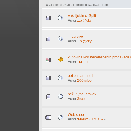
0 Članova i 2 Gostiju pregledava ovaj forum.
Vaši ljubimci-Split
Autor
...bl@cky
lihvarstvo
Autor
...bl@cky
kupovina kod neovlascenih prodavaca a
Autor
.:Milutin.:
pet centar u puli
Autor
206turbo
pečuh,mađarska?
Autor
3nax
Web shop
Autor
:Mario:
«
1
2
Sve
»