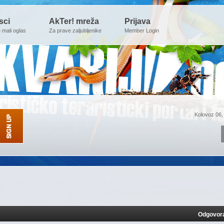
sci
AkTer! mreža
Prijava
e mali oglas
Za prave zaljubljenike
Member Login
Kolovoz 06,
Odgovor