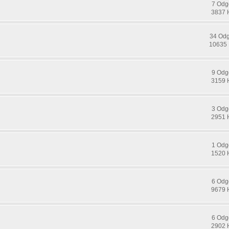
7 Odg
3837 
34 Od
10635 
9 Odg
3159 
3 Odg
2951 
1 Odg
1520 
6 Odg
9679 
6 Odg
2902 