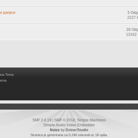
r panjevi
5 Odg
2227 
28 Od
13162 
ana Tema
Tema
SMF 2.0.19
SMF © 2018
Simple Machines
|
,
Simple Audio Video Embedder
Noize
by
DzinerStudio
Stranica je generirana za 0.246 sekundi uz 18 upita.