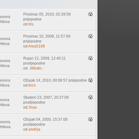
Prosinac 05, 2010, 02:28:59
govora
prijepodne
Hitova
od
Iris
Prosinac 10, 2008, 11:57:00
govora
prijepodne
Hitova
od
Area5189
Rujan 12, 2009, 12:40:11
govora
poslijepodne
Hitova
od
.:Milutin.:
govora
Ožujak 14, 2010, 00:06:57 prijepodne
Hitova
od
krco
Studeni 23, 2007, 20:37:00
ovora
poslijepodne
Hitova
od
3nax
Ožujak 04, 2005, 15:37:00
govora
poslijepodne
Hitova
od
andrija