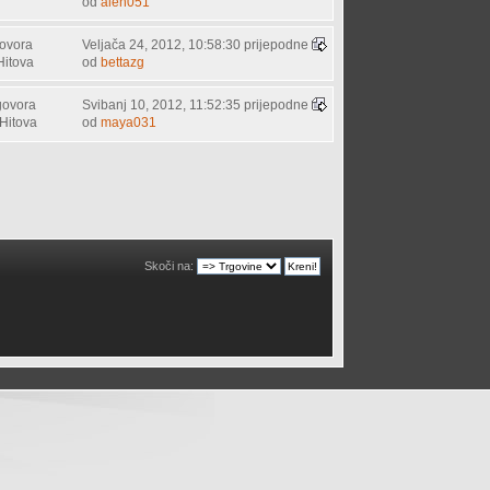
od
alen051
ovora
Veljača 24, 2012, 10:58:30 prijepodne
Hitova
od
bettazg
govora
Svibanj 10, 2012, 11:52:35 prijepodne
Hitova
od
maya031
Skoči na: