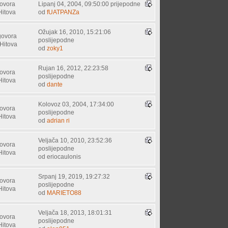
ovora
Lipanj 04, 2004, 09:50:00 prijepodne
Hitova
od
fUATPANZa
Ožujak 16, 2010, 15:21:06
govora
poslijepodne
Hitova
od
zoky1
Rujan 16, 2012, 22:23:58
ovora
poslijepodne
Hitova
od
dante
Kolovoz 03, 2004, 17:34:00
ovora
poslijepodne
Hitova
od
adrian ri
Veljača 10, 2010, 23:52:36
ovora
poslijepodne
Hitova
od eriocaulonis
Srpanj 19, 2019, 19:27:32
ovora
poslijepodne
Hitova
od
MARIETO88
Veljača 18, 2013, 18:01:31
ovora
poslijepodne
Hitova