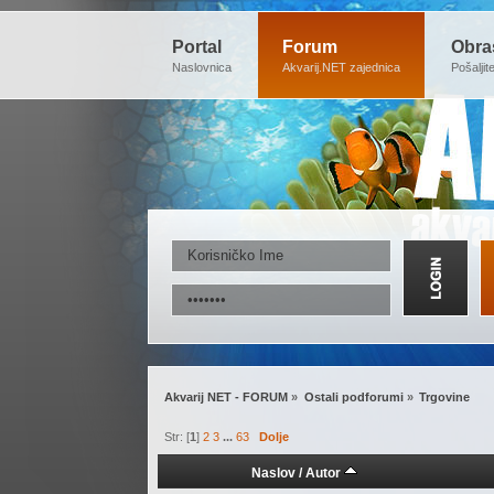
Portal
Forum
Obra
Naslovnica
Akvarij.NET zajednica
Pošaljit
Akvarij NET - FORUM
»
Ostali podforumi
»
Trgovine
Str: [
1
]
2
3
...
63
Dolje
Naslov
/
Autor