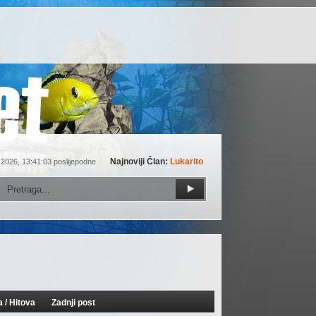
Najnoviji Član:
Lukarito
 2026, 13:41:03 poslijepodne
a
/
Hitova
Zadnji post