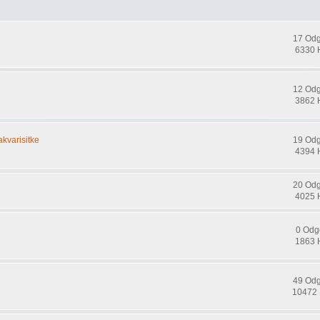
17 Od
6330 
12 Od
3862 
kvarisitke
19 Od
4394 
20 Od
4025 
0 Odg
1863 
49 Od
10472 