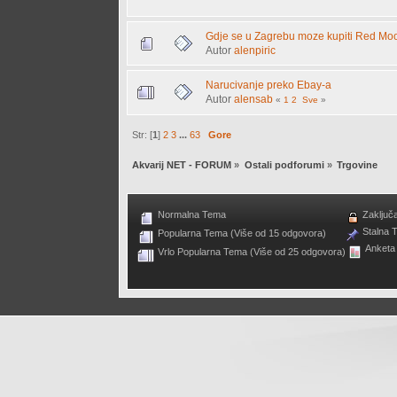
Gdje se u Zagrebu moze kupiti Red Moo
Autor
alenpiric
Narucivanje preko Ebay-a
Autor
alensab
«
1
2
Sve
»
Str: [
1
]
2
3
...
63
Gore
Akvarij NET - FORUM
»
Ostali podforumi
»
Trgovine
Normalna Tema
Zaključ
Stalna 
Popularna Tema (Više od 15 odgovora)
Anketa
Vrlo Popularna Tema (Više od 25 odgovora)