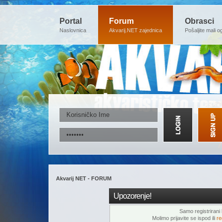
Portal
Forum
Obrasci
Naslovnica
Akvarij.NET zajednica
Pošaljite mali o
Akvarij NET - FORUM
Upozorenje!
Samo registrirani k
Molimo prijavite se ispod ili
re