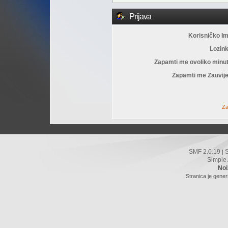
Prijava
Korisničko I
Lozin
Zapamti me ovoliko minu
Zapamti me Zauvije
Za
SMF 2.0.19
|
Simple
Noi
Stranica je gener