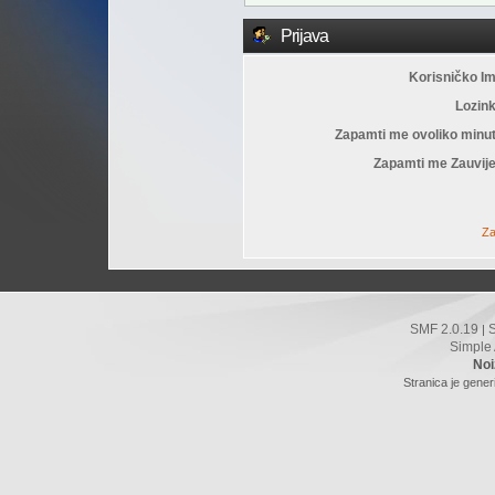
Prijava
Korisničko I
Lozin
Zapamti me ovoliko minu
Zapamti me Zauvije
Za
SMF 2.0.19
|
Simple
Noi
Stranica je gener