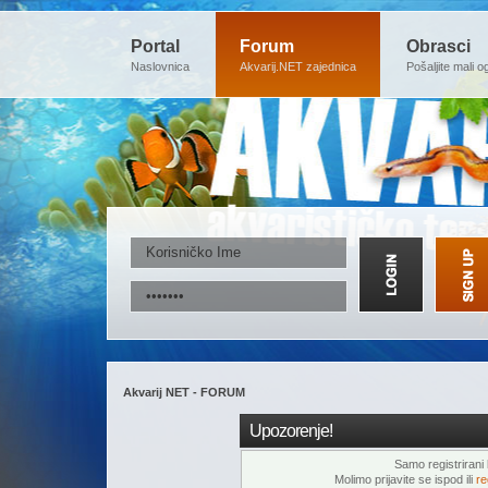
Portal
Forum
Obrasci
Naslovnica
Akvarij.NET zajednica
Pošaljite mali o
Akvarij NET - FORUM
Upozorenje!
Samo registrirani k
Molimo prijavite se ispod ili
re