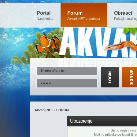
Portal
Forum
Obrasci
Naslovnica
Akvarij.NET zajednica
Pošaljite mali o
Akvarij NET - FORUM
Upozorenje!
Samo registrirani k
Molimo prijavite se ispod ili
re