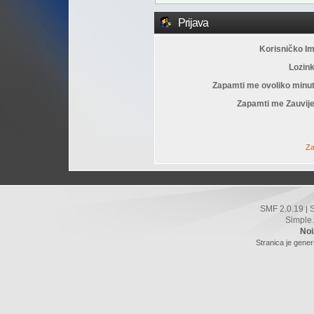
Prijava
Korisničko I
Lozin
Zapamti me ovoliko minu
Zapamti me Zauvije
Za
SMF 2.0.19
|
Simple
Noi
Stranica je gener