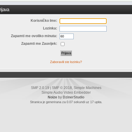
ijava
Korisničko Ime:
Lozinka:
Zapamti me ovoliko minuta:
Zapamti me Zauvijek:
Zaboravili ste lozinku?
SMF 2.0.19
SMF © 2018
Simple Machines
|
,
Simple Audio Video Embedder
Noize
by
DzinerStudio
Stranica je generirana za 0.07 sekundi uz 17 upita.