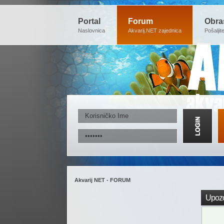
Portal
Forum
Obra
Naslovnica
Akvarij.NET zajednica
Pošaljit
Akvarij NET - FORUM
Upozo