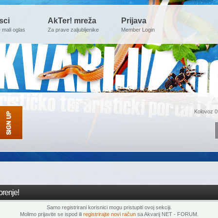
sci
AkTer! mreža
Prijava
e mali oglas
Za prave zaljubljenike
Member Login
Kolovoz 0
renje!
Samo registrirani korisnici mogu pristupiti ovoj sekciji.
Molimo prijavite se ispod ili
registrirajte novi račun
sa Akvarij NET - FORUM.