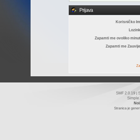
Prijava
Korisničko I
Lozin
Zapamti me ovoliko minu
Zapamti me Zauvije
Za
SMF 2.0.19
|
Simple
Noi
Stranica je gener