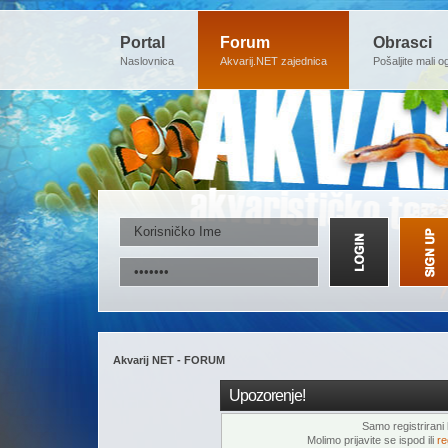
Portal
Forum
Obrasci
Naslovnica
Akvarij.NET zajednica
Pošaljite mali o
Akvarij NET - FORUM
Upozorenje!
Samo registrirani k
Molimo prijavite se ispod ili
re