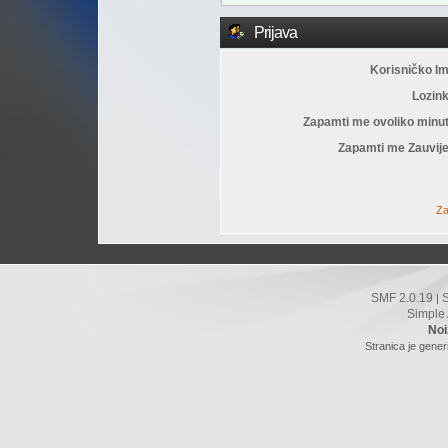
Prijava
Korisničko I
Lozin
Zapamti me ovoliko minu
Zapamti me Zauvije
Za
SMF 2.0.19
|
Simple
Noi
Stranica je gener