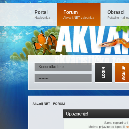
Portal
Forum
Obrasci
Naslovnica
Akvarij.NET zajednica
Pošaljite mali o
Akvarij NET - FORUM
Upozorenje!
Samo registrirani k
Molimo prijavite se ispod ili
re