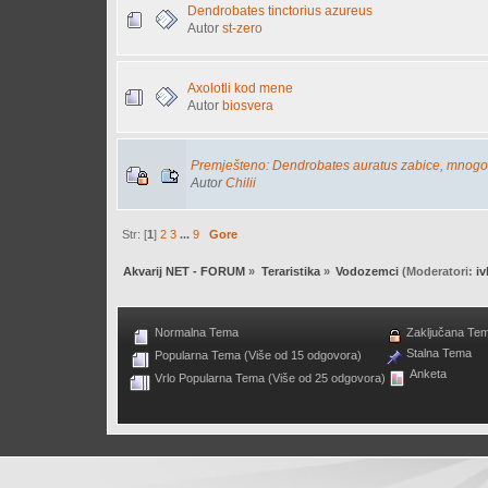
Dendrobates tinctorius azureus
Autor
st-zero
Axolotli kod mene
Autor
biosvera
Premješteno: Dendrobates auratus zabice, mnogo
Autor
Chilii
Str: [
1
]
2
3
...
9
Gore
Akvarij NET - FORUM
»
Teraristika
»
Vodozemci
(Moderatori:
i
Normalna Tema
Zaključana Te
Stalna Tema
Popularna Tema (Više od 15 odgovora)
Anketa
Vrlo Popularna Tema (Više od 25 odgovora)