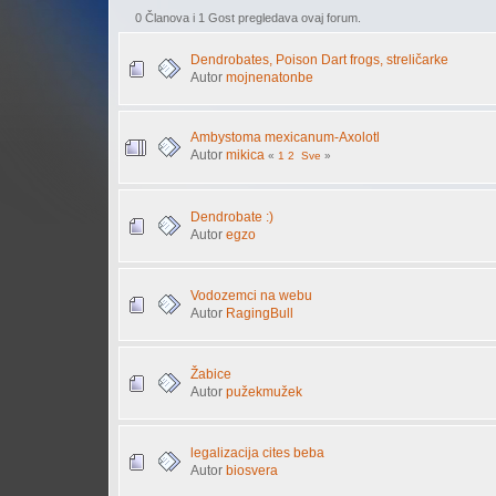
0 Članova i 1 Gost pregledava ovaj forum.
Dendrobates, Poison Dart frogs, streličarke
Autor
mojnenatonbe
Ambystoma mexicanum-Axolotl
Autor
mikica
«
1
2
Sve
»
Dendrobate :)
Autor
egzo
Vodozemci na webu
Autor
RagingBull
Žabice
Autor
pužekmužek
legalizacija cites beba
Autor
biosvera