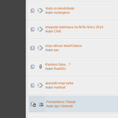
Voda za dendrobate
Autor
motangens
Izlaganje ljubimaca na AkTer fest-u 2014.
Autor
Chilii
moje african dwarf žabice
Autor
pac
Random žaba... ?
Autor
Raw001
aksolotli-moje bebe
Autor
martinaf
Premješteno: Pitanje
Autor
Igor Velevski