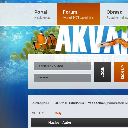
Portal
Forum
Obrasci
Naslovnica
Akvarij.NET zajednica
Pošaljite mali o
Akvarij NET - FORUM
»
Teraristika
»
Vodozemci
(Moderatori:
i
Str: [
1
]
2
3
...
9
Dolje
Naslov
/
Autor