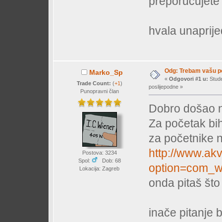
preporučujete
hvala unaprijed
Odg: Trebam vašu 
Marko_Sp
«
Odgovori #1 u:
Stude
Trade Count:
(
+1
)
poslijepodne »
Punopravni član
Dobro došao 
Za početak bih
za početnike n
http://www.akv
Postova: 3234
Spol:
Dob: 68
option=com_w
Lokacija: Zagreb
onda pitaš što 
inače pitanje br