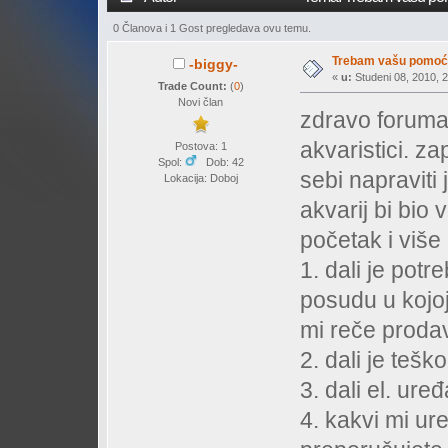
0 Članova i 1 Gost pregledava ovu temu.
Trebam vašu pomoć
-biggy-
«
u:
Studeni 08, 2010, 2
Trade Count:
(
0
)
Novi član
zdravo foruma
akvaristici. za
Postova: 1
Spol:
Dob: 42
sebi napraviti
Lokacija: Doboj
akvarij bi bio 
početak i više
1. dali je pot
posudu u kojoj
mi reče proda
2. dali je tešk
3. dali el. ure
4. kakvi mi ure