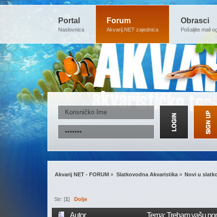
Portal
Forum
Obrasci
Naslovnica
Akvarij.NET zajednica
Pošaljite mali o
Akvarij NET - FORUM
»
Slatkovodna Akvaristika
»
Novi u slatk
Str: [
1
]
Dolje
Autor
Tema: Trebam vašu pom