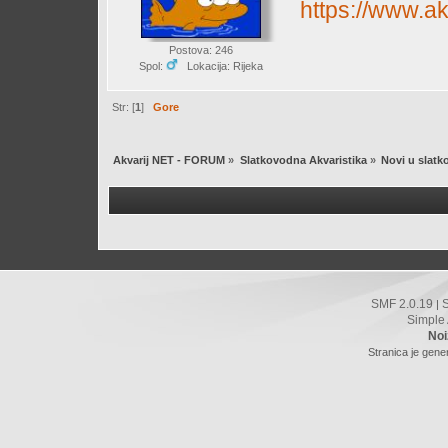
https://www.ak
Postova: 246
Spol:
Lokacija: Rijeka
Str: [
1
]
Gore
Akvarij NET - FORUM
»
Slatkovodna Akvaristika
»
Novi u slatk
SMF 2.0.19
|
Simple
Noi
Stranica je gene