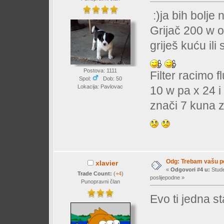
:)ja bih bolje
Grijač 200 w o
griješ kuću ili
Postova: 1111
Filter racimo 
Spol:
Dob: 50
Lokacija: Pavlovac
10 w pa x 24 
znači 7 kuna za
Odg: Trebam vašu 
xlavier
«
Odgovori #4 u:
Stude
Trade Count:
(
+4
)
poslijepodne »
Punopravni član
Evo ti jedna st