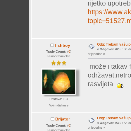
rijetko upotre
https://www.ak
topic=51527
Odg: Trebam vašu 
fishboy
«
Odgovori #2 u:
Stude
Trade Count:
(
0
)
prijepodne »
Punopravni član
može i takav f
održavat,netro
rasvijeta
Postova: 194
Volim diskuse
Odg: Trebam vašu 
Brljator
«
Odgovori #3 u:
Stude
Trade Count:
(
0
)
prijepodne »
Punopravni član