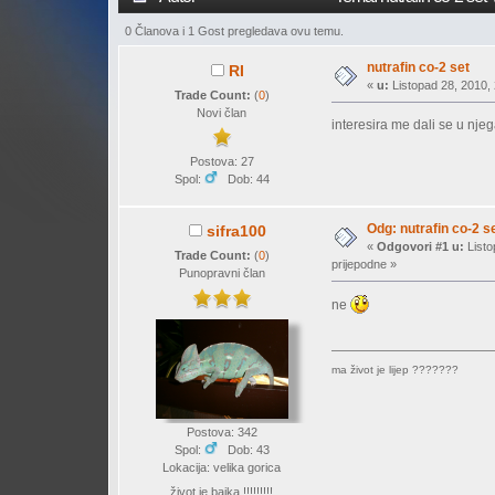
0 Članova i 1 Gost pregledava ovu temu.
nutrafin co-2 set
RI
«
u:
Listopad 28, 2010, 
Trade Count:
(
0
)
Novi član
interesira me dali se u njeg
Postova: 27
Spol:
Dob: 44
Odg: nutrafin co-2 s
sifra100
«
Odgovori #1 u:
Listo
Trade Count:
(
0
)
prijepodne »
Punopravni član
ne
ma život je lijep ???????
Postova: 342
Spol:
Dob: 43
Lokacija: velika gorica
život je bajka !!!!!!!!!