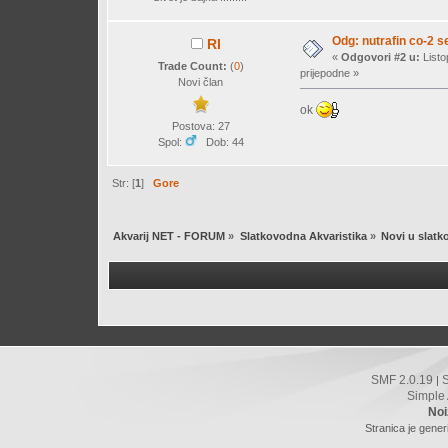
Odg: nutrafin co-2 s
RI
«
Odgovori #2 u:
Listo
Trade Count:
(
0
)
prijepodne »
Novi član
ok
Postova: 27
Spol:
Dob: 44
Str: [
1
]
Gore
Akvarij NET - FORUM
»
Slatkovodna Akvaristika
»
Novi u slatk
SMF 2.0.19
|
Simple
Noi
Stranica je gener