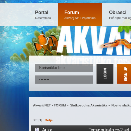
Portal
Forum
Obrasci
Naslovnica
Akvarij.NET zajednica
Pošaljite mali o
Akvarij NET - FORUM
»
Slatkovodna Akvaristika
»
Novi u slatk
Str: [
1
]
Dolje
Autor
Tema: nutrafin co-2 set