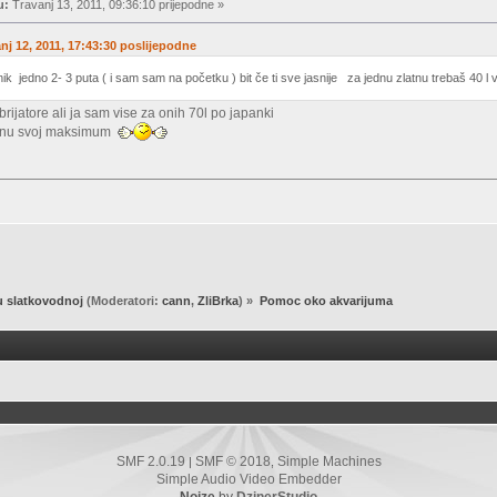
u:
Travanj 13, 2011, 09:36:10 prijepodne »
vanj 12, 2011, 17:43:30 poslijepodne
nik jedno 2- 3 puta ( i sam sam na početku ) bit če ti sve jasnije za jednu zlatnu trebaš 40 l 
rijatore ali ja sam vise za onih 70l po japanki
ignu svoj maksimum
u slatkovodnoj
(Moderatori:
cann
,
ZliBrka
) »
Pomoc oko akvarijuma
SMF 2.0.19
SMF © 2018
Simple Machines
|
,
Simple Audio Video Embedder
Noize
by
DzinerStudio