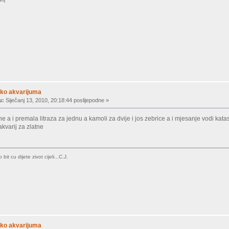
ko akvarijuma
u:
Siječanj 13, 2010, 20:18:44 poslijepodne »
tne a i premala litraza za jednu a kamoli za dvije i jos zebrice a i mjesanje vodi kat
akvarij za zlatne
it cu dijete zivot cijeli...C.J.
ko akvarijuma