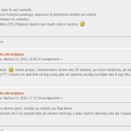
pu (ako ih već nemaš)
tavio hranjivu podlogu, kupovnu ili pripremio zemlju za cvijeće
,nikako ne umjetno...
ciklira (15-20dana) ubacio par malih ribica i kozice
rij
ko akvarijuma
u:
Siječanj 13, 2010, 16:45:37 poslijepodne »
e lepo
, imam grejac, i temperaturu drzim oko 25 stepeni, po tvom misljenju, jel d
?? i mozes mi dati link od tog sada gde se sprema zemlja za biljke ako ti nije frka.
ko akvarijuma
u:
Siječanj 13, 2010, 17:12:16 poslijepodne »
ci desno gore: zemlja za cvijeće pa čitaj teme...
,neznam da li će pojesti bilje,ali nikako nemogu u tako malom akvariju,ako ga i nep
rij