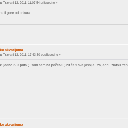
u:
Travanj 12, 2011, 11:07:54 prijepodne »
 su ti gore od oskara
ko akvarijuma
u:
Travanj 12, 2011, 17:43:30 poslijepodne »
ik jedno 2- 3 puta ( i sam sam na početku ) bit če ti sve jasnije za jednu zlatnu treb
ko akvarijuma