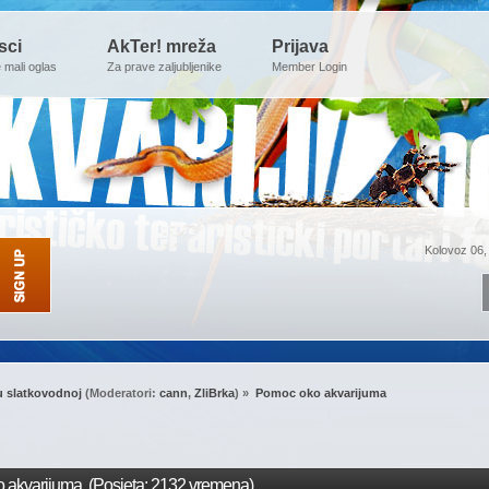
sci
AkTer! mreža
Prijava
e mali oglas
Za prave zaljubljenike
Member Login
Kolovoz 06,
u slatkovodnoj
(Moderatori:
cann
,
ZliBrka
) »
Pomoc oko akvarijuma
akvarijuma (Posjeta: 2132 vremena)