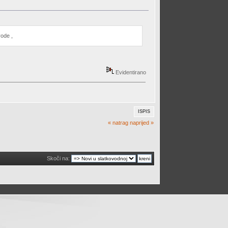
vode ,
Evidentirano
ISPIS
« natrag
naprijed »
Skoči na: