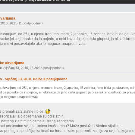
varijuma
 2010, 16:25:11 poslijepodne »
varijum, od 25 l, u njemu trenutno imam, 2 japanke, i 5 zebrica, heto bi da ga uk
tacke jel ce japanke da ih pojedu, a neki kazu da je to cista glupost, ja bi se iskr
 da me vi posavetujete ako je moguce. unapred hvala
ko akvarijuma
u:
Siječanj 13, 2010, 16:36:15 poslijepodne »
s - Siječanj 13, 2010, 16:25:11 poslijepodne
kvarijum, od 25 l, u njemu trenutno imam, 2 japanke, i 5 zebrica, heto bi da ga ukrasim, odr
el ce japanke da ih pojedu, a neki kazu da je to cista glupost, ja bi se iskreno odlucio za pr
o je moguce. unapred hvala
je premali za 2 zlatne ribice
 zebrica,ali ajd,opet manje su od zlatnih.
n netreba zlatnim ribicama,ali treba zebricama.
mati adekvatno svijetlo, kakvu imaš lampu? Može poslužiti i štedna sijalica...
ivu podlogu ispod šljunka,imaš na forumu kako pripremiti zemlju za cvijeće koja može