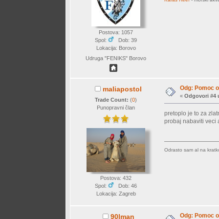
Postova: 1057
Spol:
Dob: 39
Lokacija: Borovo
Udruga "FENIKS" Borovo
Odg: Pomoc o
maliapostol
«
Odgovori #4 
Trade Count:
(
0
)
Punopravni član
pretoplo je to za zla
probaj nabaviti veci 
Odrasto sam al na kratko b
Postova: 432
Spol:
Dob: 46
Lokacija: Zagreb
Odg: Pomoc o
90lman