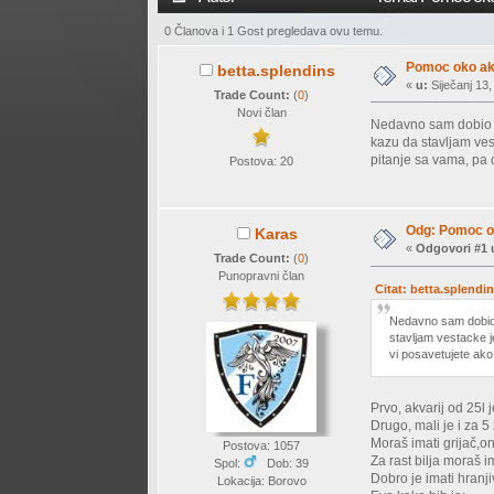
0 Članova i 1 Gost pregledava ovu temu.
Pomoc oko ak
betta.splendins
«
u:
Siječanj 13,
Trade Count:
(
0
)
Novi član
Nedavno sam dobio ak
kazu da stavljam ves
pitanje sa vama, pa
Postova: 20
Odg: Pomoc o
Karas
«
Odgovori #1 
Trade Count:
(
0
)
Punopravni član
Citat: betta.splendin
Nedavno sam dobio a
stavljam vestacke j
vi posavetujete ak
Prvo, akvarij od 25l 
Drugo, mali je i za 5
Moraš imati grijač,o
Postova: 1057
Za rast bilja moraš i
Spol:
Dob: 39
Dobro je imati hranj
Lokacija: Borovo