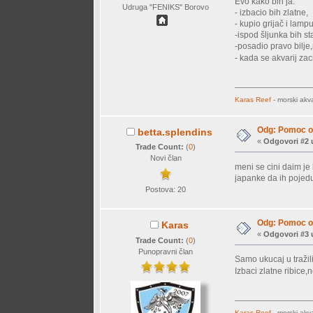
Evo kako bih ja:
Udruga "FENIKS" Borovo
- izbacio bih zlatne,
- kupio grijač i lam
-ispod šljunka bih s
-posadio pravo bilje
- kada se akvarij za
Karas Reef
- morski akva
Odg: Pomoc o
betta.splendins
«
Odgovori #2 
Trade Count:
(
0
)
Novi član
meni se cini daim j
japanke da ih pojedu?
Postova: 20
Odg: Pomoc o
Karas
«
Odgovori #3 
Trade Count:
(
0
)
Punopravni član
Samo ukucaj u tražili
Izbaci zlatne ribice
Karas Reef
- morski akva