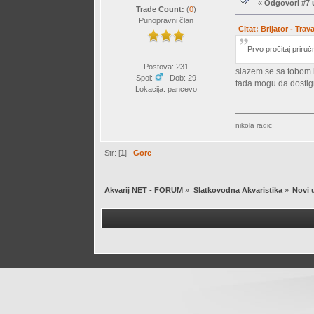
«
Odgovori #7 
Trade Count:
(
0
)
Punopravni član
Citat: Brljator - Tra
Prvo pročitaj priruč
Postova: 231
slazem se sa tobom b
Spol:
Dob: 29
tada mogu da dost
Lokacija: pancevo
nikola radic
Str: [
1
]
Gore
Akvarij NET - FORUM
»
Slatkovodna Akvaristika
»
Novi 