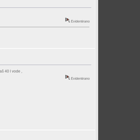
Evidentirano
aš 40 l vode ,
Evidentirano