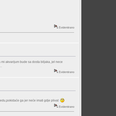
Evidentirano
a mi akvarijum bude sa dosta biljaka, jel nece
..
Evidentirano
ojedu,pokidaće ga jer neće imati gdje plivat
Evidentirano