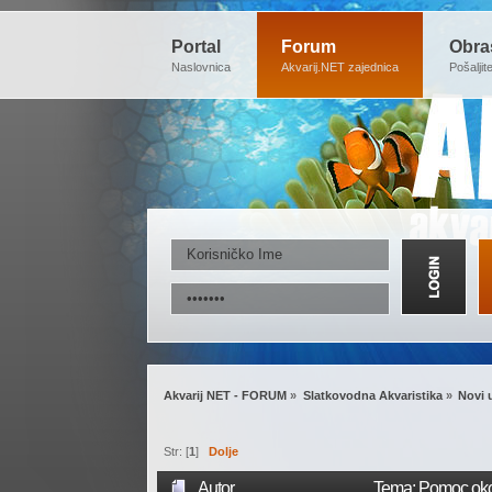
Portal
Forum
Obra
Naslovnica
Akvarij.NET zajednica
Pošaljit
Akvarij NET - FORUM
»
Slatkovodna Akvaristika
»
Novi 
Str: [
1
]
Dolje
Autor
Tema: Pomoc oko 