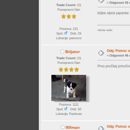
«
Odgovori #5 
Trade Count:
(
0
)
Punopravni član
biljke otpisi japanke
Postova: 231
nikola radic
Spol:
Dob: 29
Lokacija: pancevo
Odg: Pomoc o
Brljator
«
Odgovori #6 
Trade Count:
(
0
)
Punopravni član
Prvo pročitaj priručn
Postova: 1111
Spol:
Dob: 50
Lokacija: Pavlovac
Odg: Pomoc o
90lman