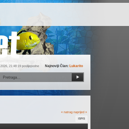
Najnoviji Član:
Lukarito
 2026, 21:48:19 poslijepodne
« natrag
naprijed »
ISPIS