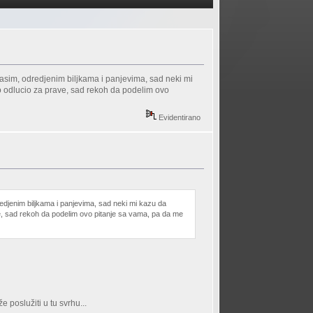
rasim, odredjenim biljkama i panjevima, sad neki mi
eno odlucio za prave, sad rekoh da podelim ovo
Evidentirano
edjenim biljkama i panjevima, sad neki mi kazu da
ave, sad rekoh da podelim ovo pitanje sa vama, pa da me
 poslužiti u tu svrhu...