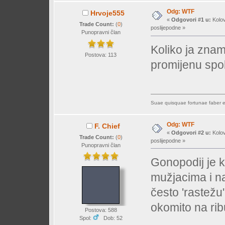
Odg: WTF
Hrvoje555
«
Odgovori #1 u:
Kolov
Trade Count:
(
0
)
poslijepodne »
Punopravni član
Koliko ja zna
Postova: 113
promijenu spol, 
Suae quisquae fortunae faber es
Odg: WTF
F. Chief
«
Odgovori #2 u:
Kolov
Trade Count:
(
0
)
poslijepodne »
Punopravni član
Gonopodij je 
mužjacima i na
često 'rastežu'
okomito na ri
Postova: 588
Spol:
Dob: 52