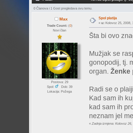
0 Članova i 1 Gost pregledava ovu temu.
Spol platija
Max
«
u:
Kolovoz 25, 2008, 1
Trade Count:
(
0
)
Novi član
Šta bi ovo zna
Mužjak se ras
gonopodij, tj. 
organ.
Ženke 
Postova: 29
Spol:
Dob: 39
Radi se o plaij
Lokacija: Požega
Kad sam ih ku
kad sam ih pr
neznam jel me 
«
Zadnja izmjena: Kolovoz 26,