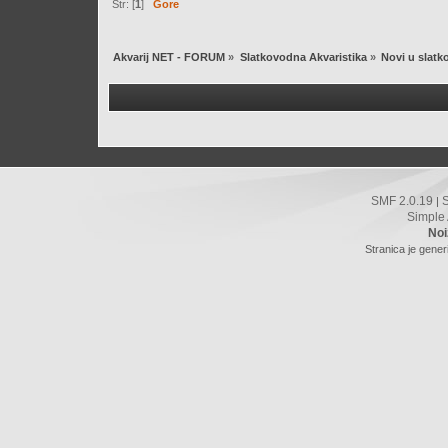
Str: [
1
]
Gore
Akvarij NET - FORUM
»
Slatkovodna Akvaristika
»
Novi u slatk
SMF 2.0.19
|
Simple
Noi
Stranica je gener