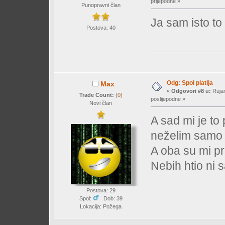
prijepodne »
Punopravni član
Ja sam isto to 
Postova: 40
Odg: Spol platija
Max
«
Odgovori #8 u:
Rujan
Trade Count:
(
0
)
poslijepodne »
Novi član
A sad mi je to
neželim samo 
A oba su mi p
Nebih htio ni 
Postova: 29
Spol:
Dob: 39
Lokacija: Požega