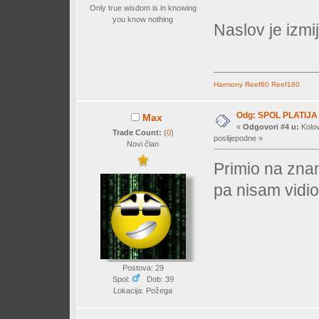
Only true wisdom is in knowing
you know nothing
Naslov je izmij
Harmony
Reef60
Reef180
Odg: SPOL PLATIJA
Max
«
Odgovori #4 u:
Kolov
Trade Count:
(
0
)
poslijepodne »
Novi član
Primio na znan
pa nisam vid
Postova: 29
Spol:
Dob: 39
Lokacija: Požega