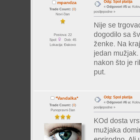
Odg: Spol platija
mpandza
«
Odgovori #5 u:
Kolov
Trade Count:
(
0
)
poslijepodne »
Novi član
Nije se trgova
dogodilo sa šv
Postova: 22
Spol:
Dob: 45
ženke. Na kraj
Lokacija: Đakovo
jedan mužjak.
nakon što je r
put.
Odg: Spol platija
*Vandalka*
«
Odgovori #6 u:
Kolov
Trade Count:
(
0
)
poslijepodne »
Punopravni član
KOd dosta vrs
mužjaka domin
eprirodno. Ali