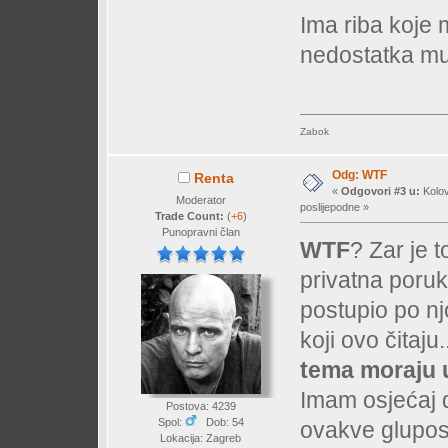
Ima riba koje 
nedostatka mu
Zabok
Odg: WTF
Renta
«
Odgovori #3 u:
Kolov
Moderator
poslijepodne »
Trade Count:
(
+6
)
Punopravni član
WTF
? Zar je 
privatna poruk
postupio po nj
koji ovo čitaju.
tema moraju u
Imam osjećaj d
Postova: 4239
Spol:
Dob: 54
ovakve glupos
Lokacija: Zagreb