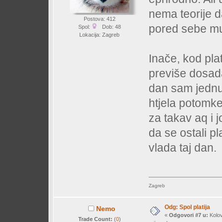
nema teorije d
Postova: 412
pored sebe muš
Spol:
Dob: 48
Lokacija: Zagreb
Inače, kod pla
previše dosada
dan sam jednu
htjela potomke
za takav aq i 
da se ostali p
vlada taj dan.
Zagreb
Odg: Spol platija
Nemo
«
Odgovori #7 u:
Kolov
Trade Count:
(
0
)