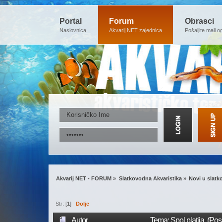
Portal
Forum
Obrasci
Naslovnica
Akvarij.NET zajednica
Pošaljite mali o
Akvarij NET - FORUM
»
Slatkovodna Akvaristika
»
Novi u slatk
Str: [
1
]
Dolje
Autor
Tema: Spol platija (Pos