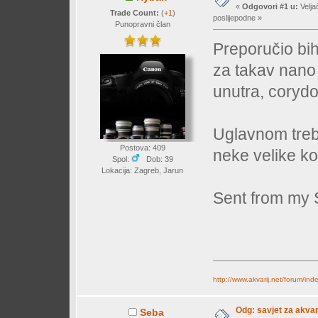
«
Odgovori #1 u:
Velja
Trade Count:
(
+1
)
poslijepodne »
Punopravni član
Preporučio bih
za takav nano 
unutra, coryd
Uglavnom treba
Postova: 409
neke velike kol
Spol:
Dob: 39
Lokacija: Zagreb, Jarun
Sent from my 
http://www.akvarij.net/forum/in
Odg: savjet za akvar
Seba