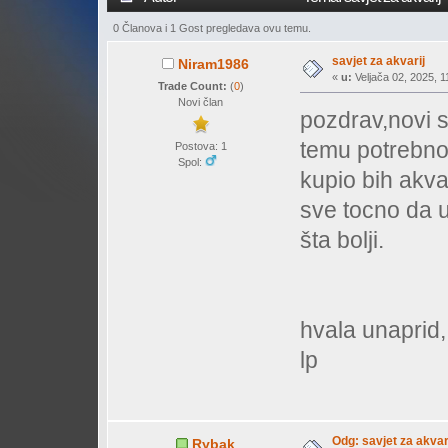
0 Članova i 1 Gost pregledava ovu temu.
savjet za akvarij
Niram1986
«
u:
Veljača 02, 2025, 1
Trade Count:
(
0
)
Novi član
pozdrav,novi s
temu potrebno 
Postova: 1
Spol:
kupio bih akvar
sve tocno da u
šta bolji.
hvala unaprid,
lp
Odg: savjet za akvar
Rybak