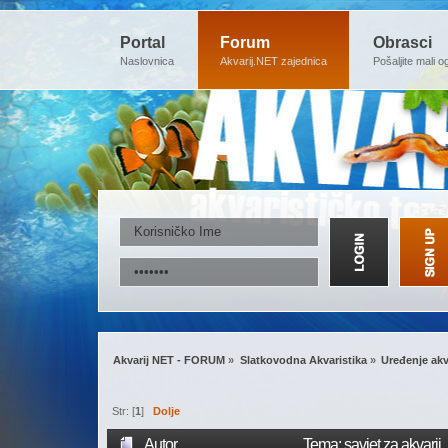
Portal
Forum
Obrasci
Naslovnica
Akvarij.NET zajednica
Pošaljite mali o
Akvarij NET - FORUM
»
Slatkovodna Akvaristika
»
Uređenje akv
Str: [
1
]
Dolje
Autor
Tema: savjet za akvarij