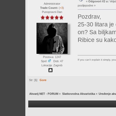
«
Odgovori #2 u:
Velja
Administrator
poslijepodne »
Trade Count:
(
+3
)
Punopravni član
Pozdrav,
25-30 litara je
on? Sa biljkam
Ribice su kako
Postova: 1247
If you can't explain it simply, y
Spol:
Dob: 47
Lokacija: Zagreb
Str: [
1
]
Gore
Akvarij NET - FORUM
»
Slatkovodna Akvaristika
»
Uređenje akv