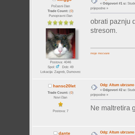
«
Odgovori #1 u:
Stude
Počasni član
prijepodne »
Trade Count:
(
0
)
Punopravni član
obrati paznju d
stresom.
moje mocvare
Postova: 4046
Spol:
Dob: 49
Lokacija: Zagreb, Dumovec
Odg: Altum ubrzano d
hansc20let
«
Odgovori #2 u:
Stude
Trade Count:
(
0
)
prijepodne »
Novi član
Ne maltretira 
Postova: 7
Odg: Altum ubrzano d
dante