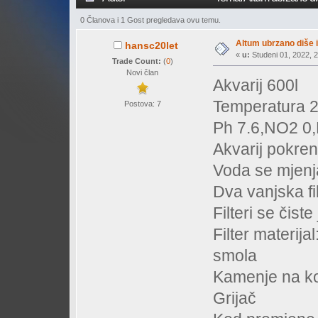
0 Članova i 1 Gost pregledava ovu temu.
Altum ubrzano diše i
hansc20let
«
u:
Studeni 01, 2022, 2
Trade Count:
(
0
)
Novi član
Akvarij 600l
Temperatura 2
Postova: 7
Ph 7.6,NO2 0
Akvarij pokrenu
Voda se mjenj
Dva vanjska fi
Filteri se čis
Filter materij
smola
Kamenje na ko
Grijač