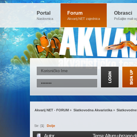
Portal
Forum
Obrasci
Naslovnica
Akvarij.NET zajednica
Pošaljite mali o
Akvarij NET - FORUM
»
Slatkovodna Akvaristika
»
Slatkovodne 
Str: [
1
]
Dolje
Autor
Tema: Altum ubrzano di