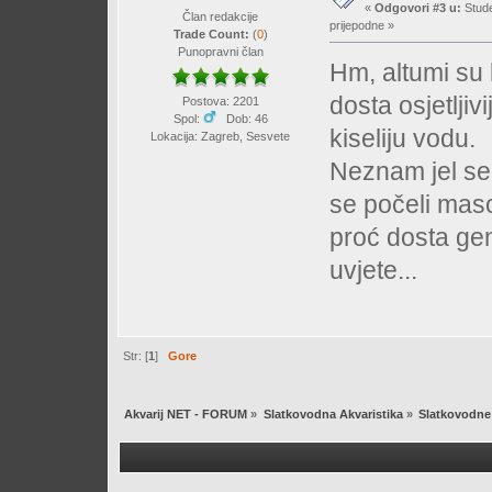
«
Odgovori #3 u:
Stude
Član redakcije
prijepodne »
Trade Count:
(
0
)
Punopravni član
Hm, altumi su 
dosta osjetljiv
Postova: 2201
Spol:
Dob: 46
kiseliju vodu.
Lokacija: Zagreb, Sesvete
Neznam jel se 
se počeli maso
proć dosta gen
uvjete...
Str: [
1
]
Gore
Akvarij NET - FORUM
»
Slatkovodna Akvaristika
»
Slatkovodne 