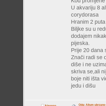
Kod promjene
U akvariju 8 a
corydorasa
Hranim 2 put
Biljke su u re
dodajem nikak
pijeska.
Prije 20 dana 
Znači radi se
diše i ne uzim
skriva se,ali 
boje niti išta 
jedu i dišu
Odg: Altum ubrzano d
kinggo