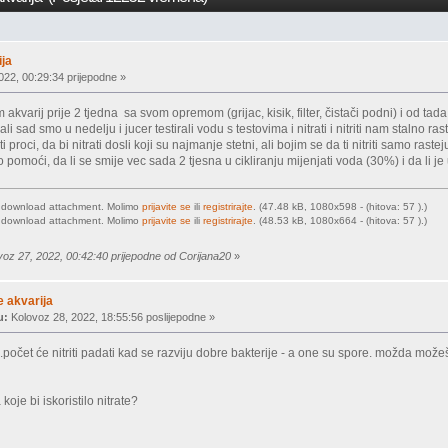
ija
022, 00:29:34 prijepodne »
kvarij prije 2 tjedna sa svom opremom (grijac, kisik, filter, čistači podni) i od tada s
li sad smo u nedelju i jucer testirali vodu s testovima i nitrati i nitriti nam stalno ras
i proci, da bi nitrati dosli koji su najmanje stetni, ali bojim se da ti nitriti samo rastej
 pomoći, da li se smije vec sada 2 tjesna u cikliranju mijenjati voda (30%) i da li j
o download attachment. Molimo
prijavite se
ili
registrirajte
. (47.48 kB, 1080x598 - (hitova: 57 ).)
o download attachment. Molimo
prijavite se
ili
registrirajte
. (48.53 kB, 1080x664 - (hitova: 57 ).)
voz 27, 2022, 00:42:40 prijepodne od Corijana20
»
e akvarija
u:
Kolovoz 28, 2022, 18:55:56 poslijepodne »
a...počet će nitriti padati kad se razviju dobre bakterije - a one su spore. možda mož
.
koje bi iskoristilo nitrate?