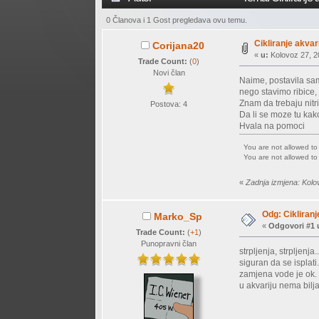
0 Članova i 1 Gost pregledava ovu temu.
Cikliranje akvar
Corijana20
«
u:
Kolovoz 27, 2
Trade Count:
(
0
)
Novi član
Naime, postavila sam a
nego stavimo ribice, a
Znam da trebaju nitrit
Postova: 4
Da li se moze tu kako
Hvala na pomoci
You are not allowed t
You are not allowed t
«
Zadnja izmjena: Kolo
Odg: Cikliranj
Marko_Sp
«
Odgovori #1 
Trade Count:
(
+1
)
Punopravni član
strpljenja, strpljenj
siguran da se isplati
zamjena vode je ok.
u akvariju nema bilja 