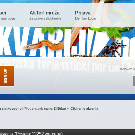
sci
AkTer! mreža
Prijava
e mali oglas
Za prave zaljubljenike
Member Login
Kolovoz 0
u slatkovodnoj
(Moderatori:
cann
,
ZliBrka
) »
Cikliranje akvarija 
akvarija (Posjeta: 12252 vremena)