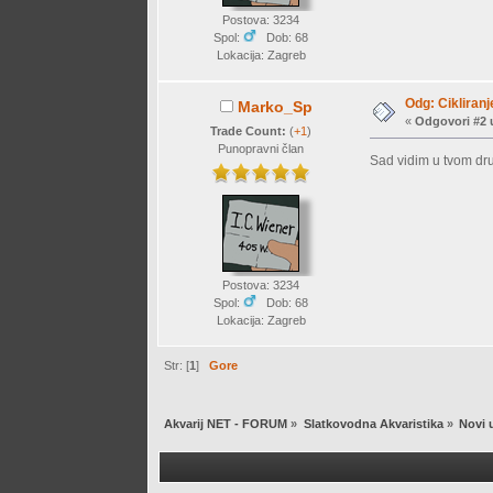
Postova: 3234
Spol:
Dob: 68
Lokacija: Zagreb
Odg: Cikliranj
Marko_Sp
«
Odgovori #2 
Trade Count:
(
+1
)
Punopravni član
Sad vidim u tvom drug
Postova: 3234
Spol:
Dob: 68
Lokacija: Zagreb
Str: [
1
]
Gore
Akvarij NET - FORUM
»
Slatkovodna Akvaristika
»
Novi 