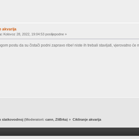
e akvarija
u:
Kolovoz 28, 2022, 19:04:53 poslijepodne »
om postu da su čistači podni zapravo ribe! niste ih trebali stavljati, vjerovatno će n
u slatkovodnoj
(Moderatori:
cann
,
ZliBrka
) »
Cikliranje akvarija 