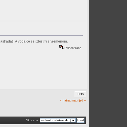
astradati. A voda će se izbistriti s vremenom.
Evidentirano
ISPIS
« natrag
naprijed »
Skoči na: