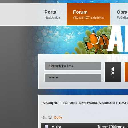
Portal
Forum
Obra
Naslovnica
Akvarij.NET zajednica
Pošaljit
Akvarij NET - FORUM
»
Slatkovodna Akvaristika
»
Novi 
Str: [
1
]
Dolje
Autor
Tema: Cikliranje 