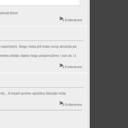
iskirati 6mm
Evidentirano
 superijorni. Nego neka još malo ovog akvarija pa
limetra deblje staklo nego preporučeno i sve ok. U
Evidentirano
ito... A nisam prema uputstvu takodje nista
Evidentirano