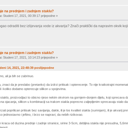
je na prednjem i zadnjem staklu?
u:
Studeni 17, 2021, 00:39:17 prijepodne »
ao odraditi bez izlijevanja vode iz akvarija? Znači praktički da napravim okvik koji
je na prednjem i zadnjem staklu?
u:
Studeni 17, 2021, 10:14:23 prijepodne »
udeni 14, 2021, 22:48:39 poslijepodne
, ali ja bih se zabrinuo.
, znaci da je preslabo (pretanko) da izdrzi pritisak i opterecenje. To nije kratkotrajni momena
ali i koliko dodatno opterecuje silikon u spojevima.
taklo, proizvodjaci to obicno rjese nekim okvirom na gornjem-donjem dijelu, koji sprecava da se t
na ojacanja, silikon u kombinaciji sa trakom stakla poprecno zaljepljenim sprecavaju stalo da 
ti poprilican pritisak bez savijanja, dakle, ili je los kvalitet stakla (sumnjam), ili je akvarij p
iko jednostavno i jeftino, i brzo se napravi, da nebih rizikovao.
kraca od duzina prednje i zadnje stranice, sirine 3-5cm, debljina stakla nije presudna, 5,6mm 
epsti.....