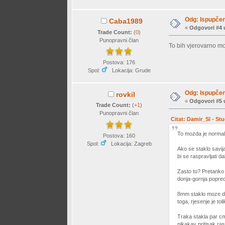
Odg: Ispupčen
Caba1989
«
Odgovori #4 
Trade Count:
(
0
)
Punopravni član
To bih vjerovarno mog
Postova: 176
Spol:
Lokacija: Grude
Odg: Ispupčen
rovkil
«
Odgovori #5 
Trade Count:
(
+1
)
Punopravni član
Citat: Damir_Sl - St
To mozda je normalno
Postova: 160
Spol:
Lokacija: Zagreb
Ako se staklo savija
bi se raspravljati d
Zasto to? Pretanko s
donja-gornja poprec
8mm staklo moze drza
toga, rjesenje je tol
Traka stakla par cm 
nikakav pritisak rast