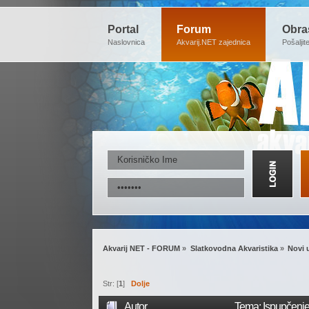
Portal
Forum
Obra
Naslovnica
Akvarij.NET zajednica
Pošaljit
Akvarij NET - FORUM
»
Slatkovodna Akvaristika
»
Novi 
Str: [
1
]
Dolje
Autor
Tema: Ispupčenje