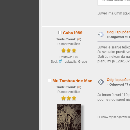
Juwel ima 6mm staklo
Odg: Ispupčen
Caba1989
«
Odgovori #6 
Trade Count:
(
0
)
Punopravni član
Juwel je sranje tešk
ću svakako praviti v
Dati ću nekom da nap
Postova: 176
planu mi je 120x50
Spol:
Lokacija: Grude
Odg: Ispupčen
Mr. Tambourine Man
«
Odgovori #7 
Trade Count:
(
0
)
Punopravni član
Ja imam Juwel 110 pr
podmetnuo ispod nje
I'll know my songs well be