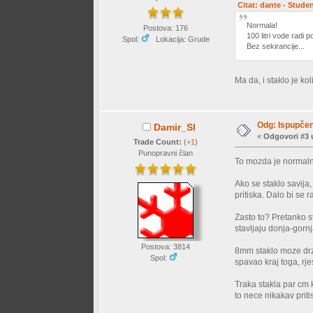
Citat: dante - Stude
Normala!
Postova: 176
100 litri vode radi po
Spol:
Lokacija: Grude
Bez sekirancije...
Ma da, i staklo je ko
Odg: Ispupčen
Damir_Sl
«
Odgovori #3 
Trade Count:
(
+1
)
Punopravni član
To mozda je normalno
Ako se staklo savija,
pritiska. Dalo bi se 
Zasto to? Pretanko st
stavljaju donja-gorn
Postova: 3814
8mm staklo moze drzat
Spol:
spavao kraj toga, rje
Traka stakla par cm 
to nece nikakav pritis