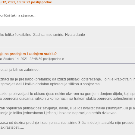
ni 12, 2021, 18:37:23 poslijepodne
prilični tlak na stranice...
liko toliko fleksibilno. Sad sam se smirio. Hvala dante
je na prednjem i zadnjem staklu?
u:
Studeni 14, 2021, 22:48:39 poslijepodne »
, ali ja bih se zabrinuo.
 znaci da je preslabo (pretanko) da izdrzi pritisak i opterecenje. To nije kratkotra
raspravljati dali i koliko dodatno opterecuje silikon u spojevima.
aklo, proizvodjaci to obicno rjese nekim okvirom na gornjem-donjem dijelu, koji sprec
ja poprecna ojacanja, silikon u kombinaciji sa trakom stakla poprecno zaljepljenim 
i poprilican pritisak bez savijanja, dakle, ili je los kvalitet stakla (sumnjam), ili je 
senje je toliko jednostavno i jeftino, i brzo se napravi, da nebih rizikovao.
kraca od duzina prednje i zadnje stranice, sirine 3-5cm, debljina stakla nije presud
ak rastepsti.....