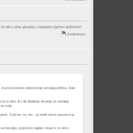
 će biti u vrhu akvarija i zalijepim cijelom dužinom?
Evidentirano
t, to je konstantno opterecenje nemalog pritiska. Dalo
o desi, ili u diy ljepljenju akvarija se stavljaju
se uvija.
revisok. Cudi me, no, eto....ja nebih mirno spavao kraj
je dovoljno, poprecno naljepi i miran si, to nece