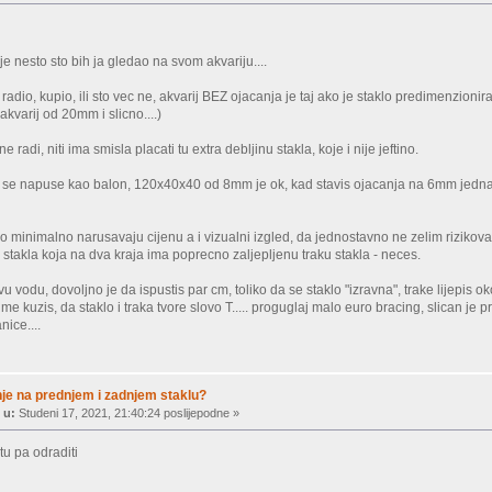
e nesto sto bih ja gledao na svom akvariju....
 radio, kupio, ili sto vec ne, akvarij BEZ ojacanja je taj ako je staklo predimenzion
kvarij od 20mm i slicno....)
e radi, niti ima smisla placati tu extra debljinu stakla, koje i nije jeftino.
e napuse kao balon, 120x40x40 od 8mm je ok, kad stavis ojacanja na 6mm jednak
iko minimalno narusavaju cijenu a i vizualni izgled, da jednostavno ne zelim rizikovat
 stakla koja na dva kraja ima poprecno zaljepljenu traku stakla - neces.
vu vodu, dovoljno je da ispustis par cm, toliko da se staklo "izravna", trake lijepis o
o me kuzis, da staklo i traka tvore slovo T..... proguglaj malo euro bracing, slican je
nice....
je na prednjem i zadnjem staklu?
 u:
Studeni 17, 2021, 21:40:24 poslijepodne »
tu pa odraditi