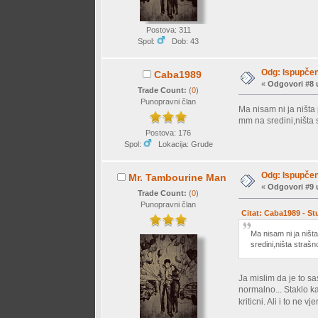
Postova: 311
Spol:
Dob: 43
Odg: Ispupčen
Caba1989
«
Odgovori #8 
Trade Count:
(
0
)
Punopravni član
Ma nisam ni ja ništa
mm na sredini,ništa s
Postova: 176
Spol:
Lokacija: Grude
Odg: Ispupčen
Mr. Tambourine Man
«
Odgovori #9 
Trade Count:
(
0
)
Punopravni član
Citat: Caba1989 - St
Ma nisam ni ja ništ
sredini,ništa strašno
Ja mislim da je to s
normalno... Staklo k
kriticni. Ali i to ne 