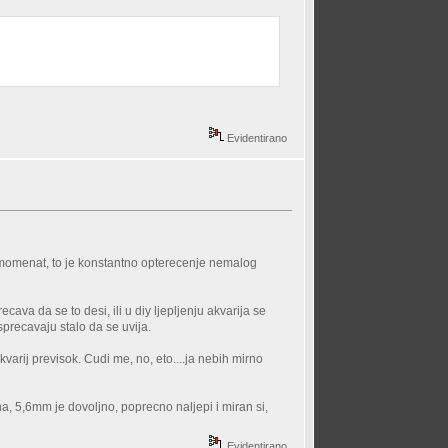
Evidentirano
jni momenat, to je konstantno opterecenje nemalog
ava da se to desi, ili u diy ljepljenju akvarija se
sprecavaju stalo da se uvija.
akvarij previsok. Cudi me, no, eto....ja nebih mirno
na, 5,6mm je dovoljno, poprecno naljepi i miran si,
Evidentirano