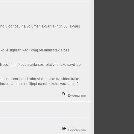
irano u odnosu na volumen akvarija (npr, 50l akvarij
o je siguran kao i ovaj od 8mm stakla bez
i bez njih. Plocu stakla ces relativno lako saviti do
komito, 1 cm ispod ruba stakla, tako da sirinu trake
 princip, samo se ne lijepi na rub okolo, vec samo 2
Evidentirano
Evidentirano