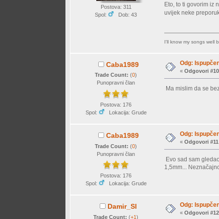
Eto, to ti govorim iz
Postova: 311
uvijek neke preporuk
Spol:
Dob: 43
I'll know my songs well be
Odg: Ispupčen
Caba1989
«
Odgovori #10
Trade Count:
(
0
)
Punopravni član
Ma mislim da se bez 
Postova: 176
Spol:
Lokacija: Grude
Odg: Ispupčen
Caba1989
«
Odgovori #11
Trade Count:
(
0
)
Punopravni član
Evo sad sam gledao,
1,5mm... Neznačajno,
Postova: 176
Spol:
Lokacija: Grude
Odg: Ispupčen
Damir_Sl
«
Odgovori #12
Trade Count:
(
+1
)