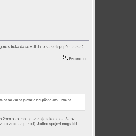
gore,s boka da se vidi da je staklo ispupčeno oko 2
Evidentirano
ka da se vidi da je staklo ispupčeno oko 2 mm na
h 2mm o kojima ti govoris je takodje ok. Skroz
 vode vec duzi period). Jedino spojevi mogu biti