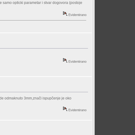
 je samo opticki parametar i stvar dogovora (postoje
Evidentirano
Evidentirano
 bude odmaknuto 3mm,znači ispupčenje je oko
Evidentirano