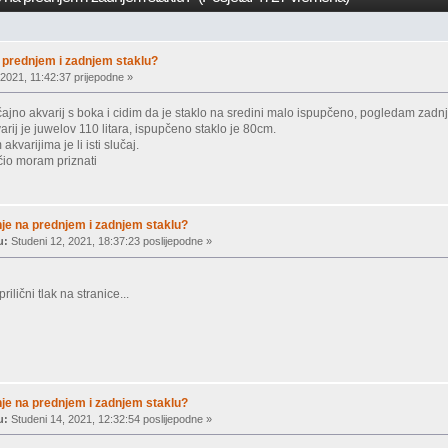
 prednjem i zadnjem staklu?
2021, 11:42:37 prijepodne »
jno akvarij s boka i cidim da je staklo na sredini malo ispupčeno, pogledam zadnju s
arij je juwelov 110 litara, ispupčeno staklo je 80cm.
kvarijima je li isti slučaj.
io moram priznati
je na prednjem i zadnjem staklu?
u:
Studeni 12, 2021, 18:37:23 poslijepodne »
rilični tlak na stranice...
je na prednjem i zadnjem staklu?
u:
Studeni 14, 2021, 12:32:54 poslijepodne »