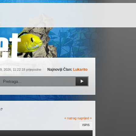
Najnoviji Član:
Lukarito
9, 2026, 11:22:18 prijepodne
u?
« natrag
naprijed »
ISPIS