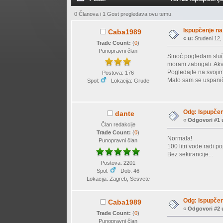
0 Članova i 1 Gost pregledava ovu temu.
Ispupčenje na
Caba1989
«
u:
Studeni 12, 
Trade Count:
(
0
)
Punopravni član
Sinoć pogledam sluča
moram zabrigati. Akv
Pogledajte na svojim a
Postova: 176
Malo sam se uspanič
Spol:
Lokacija: Grude
Odg: Ispupčen
dante
«
Odgovori #1 
Član redakcije
Trade Count:
(
0
)
Normala!
Punopravni član
100 litri vode radi pop
Bez sekirancije...
Postova: 2201
Spol:
Dob: 46
Lokacija: Zagreb, Sesvete
Odg: Ispupčen
Caba1989
«
Odgovori #2 
Trade Count:
(
0
)
Punopravni član