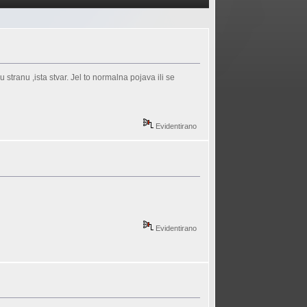
tranu ,ista stvar. Jel to normalna pojava ili se
Evidentirano
Evidentirano