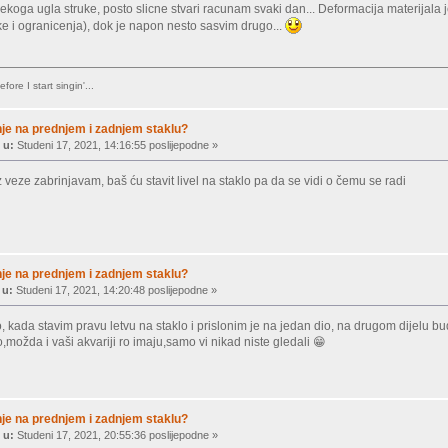
 nekoga ugla struke, posto slicne stvari racunam svaki dan... Deformacija materijala
e i ogranicenja), dok je napon nesto sasvim drugo...
fore I start singin'...
je na prednjem i zadnjem staklu?
 u:
Studeni 17, 2021, 14:16:55 poslijepodne »
veze zabrinjavam, baš ću stavit livel na staklo pa da se vidi o čemu se radi
je na prednjem i zadnjem staklu?
 u:
Studeni 17, 2021, 14:20:48 poslijepodne »
 kada stavim pravu letvu na staklo i prislonim je na jedan dio, na drugom dijelu
možda i vaši akvariji ro imaju,samo vi nikad niste gledali 😁
je na prednjem i zadnjem staklu?
 u:
Studeni 17, 2021, 20:55:36 poslijepodne »