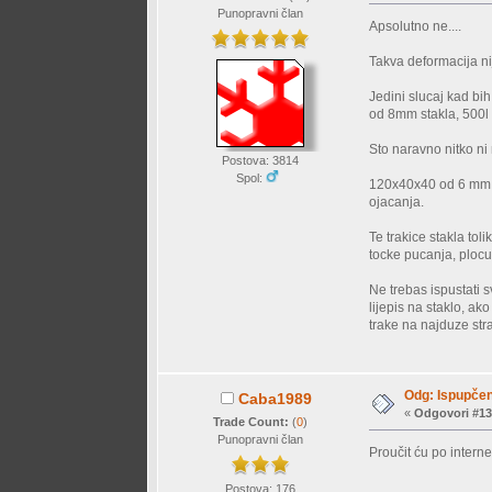
Punopravni član
Apsolutno ne....
Takva deformacija nij
Jedini slucaj kad bih
od 8mm stakla, 500l a
Sto naravno nitko ni n
Postova: 3814
Spol:
120x40x40 od 6 mm s
ojacanja.
Te trakice stakla tol
tocke pucanja, plocu
Ne trebas ispustati s
lijepis na staklo, ak
trake na najduze stra
Odg: Ispupčen
Caba1989
«
Odgovori #13
Trade Count:
(
0
)
Punopravni član
Proučit ću po interne
Postova: 176