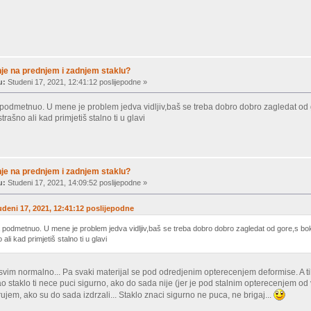
je na prednjem i zadnjem staklu?
u:
Studeni 17, 2021, 12:41:12 poslijepodne »
 podmetnuo. U mene je problem jedva vidljiv,baš se treba dobro dobro zagledat od 
trašno ali kad primjetiš stalno ti u glavi
je na prednjem i zadnjem staklu?
u:
Studeni 17, 2021, 14:09:52 poslijepodne »
udeni 17, 2021, 12:41:12 poslijepodne
a podmetnuo. U mene je problem jedva vidljiv,baš se treba dobro dobro zagledat od gore,s bo
 ali kad primjetiš stalno ti u glavi
asvim normalno... Pa svaki materijal se pod odredjenim opterecenjem deformise. A ti
ao staklo ti nece puci sigurno, ako do sada nije (jer je pod stalnim opterecenjem od
vjerujem, ako su do sada izdrzali... Staklo znaci sigurno ne puca, ne brigaj...