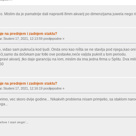
. Mislim da je pamatnije dati napraviti 8mm akvarij po dimenzijama juwela nego r
je na prednjem i zadnjem staklu?
u:
Studeni 17, 2021, 12:13:59 poslijepodne »
o, viđao sam puknuća kod ljudi. Onda ono kao ništa se ne stavlja pod njega,kao oni
eći,samo da dočekam par fotki ove postavke,neće valjda puknit u tom periodu.
ravi akvarij ,tko daje garanciju na lom, mislim da ima jedna firma u Splitu. Dva mi
x50
je na prednjem i zadnjem staklu?
u:
Studeni 17, 2021, 12:16:19 poslijepodne »
imo, vec skoro dvije godine... Nikakvih problema nisam primjetio, sa staklom naroc
ga...
fore I start singin'...