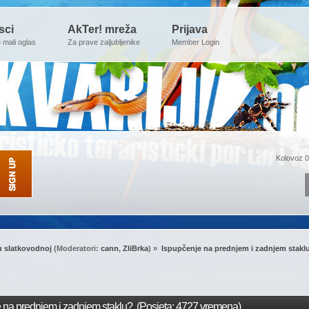
sci
AkTer! mreža
Prijava
e mali oglas
Za prave zaljubljenike
Member Login
Kolovoz 0
u slatkovodnoj
(Moderatori:
cann
,
ZliBrka
) »
Ispupčenje na prednjem i zadnjem stakl
 na prednjem i zadnjem staklu? (Posjeta: 4727 vremena)