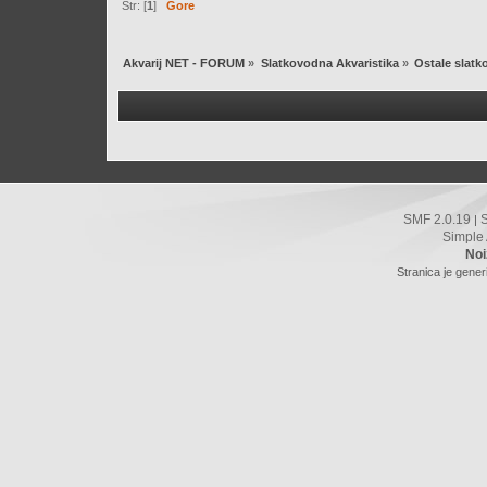
Str: [
1
]
Gore
Akvarij NET - FORUM
»
Slatkovodna Akvaristika
»
Ostale slat
SMF 2.0.19
|
Simple
Noi
Stranica je gener