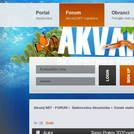
Portal
Forum
Obrasci
Naslovnica
Akvarij.NET zajednica
Pošaljite mali o
Akvarij NET - FORUM
»
Slatkovodna Akvaristika
»
Ostale slat
Str: [
1
]
Dolje
Autor
Tema: Potres 2020 petr