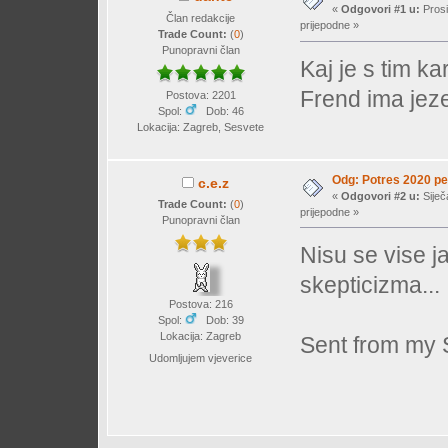
«
Odgovori #1 u:
Prosi
Član redakcije
prijepodne »
Trade Count:
(
0
)
Punopravni član
Kaj je s tim k
Frend ima jeze
Postova: 2201
Spol:
Dob: 46
Lokacija: Zagreb, Sesvete
Odg: Potres 2020 pet
c.e.z
«
Odgovori #2 u:
Siječ
Trade Count:
(
0
)
prijepodne »
Punopravni član
Nisu se vise j
skepticizma...
Postova: 216
Spol:
Dob: 39
Lokacija: Zagreb
Sent from my 
Udomljujem vjeverice