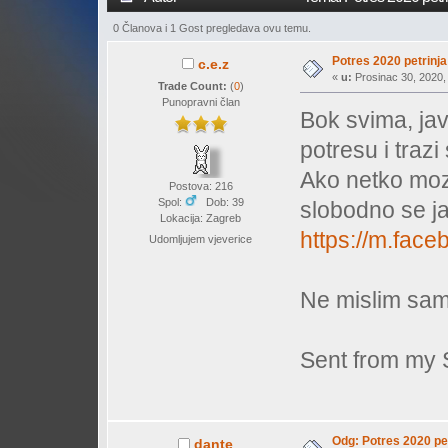
0 Članova i 1 Gost pregledava ovu temu.
Potres 2020 petrinja
c.e.z
«
u:
Prosinac 30, 2020, 
Trade Count:
(
0
)
Punopravni član
Bok svima, javl
potresu i traz
Ako netko moze
Postova: 216
Spol:
Dob: 39
slobodno se ja
Lokacija: Zagreb
https://m.fa
Udomljujem vjeverice
Ne mislim sam
Sent from my 
Odg: Potres 2020 pet
dante