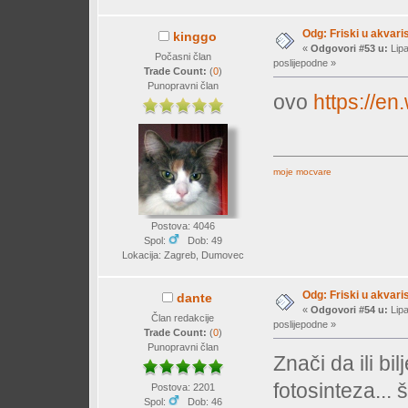
Odg: Friski u akvaris
kinggo
«
Odgovori #53 u:
Lipa
Počasni član
poslijepodne »
Trade Count:
(
0
)
Punopravni član
ovo
https://en
moje mocvare
Postova: 4046
Spol:
Dob: 49
Lokacija: Zagreb, Dumovec
Odg: Friski u akvaris
dante
«
Odgovori #54 u:
Lipa
Član redakcije
poslijepodne »
Trade Count:
(
0
)
Punopravni član
Znači da ili bi
fotosinteza... 
Postova: 2201
Spol:
Dob: 46