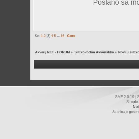
Poslano sa mo
Str:
1
2
[
3
]
4
5
...
16
Gore
Akvarij NET - FORUM
»
Slatkovodna Akvaristika
»
Novi u slatk
SMF 2.0.19
|
Simple
Noi
Stranica je gener