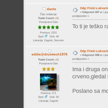
Odg: Friski u akvaris
dante
«
Odgovori #67 u:
Lipa
Član redakcije
poslijepodne »
Trade Count:
(
0
)
Punopravni član
To ti je teško 
Postova: 2201
Spol:
Dob: 46
Lokacija: Zagreb, Sesvete
Odg: Friski u akvaris
eddie@drumtech1976
«
Odgovori #68 u:
Lipa
poslijepodne »
Trade Count:
(
0
)
Punopravni član
Ima i druga o
crveno,gledal 
Poslano sa mo
Postova: 271
Spol:
Dob: 50
Lokacija: Zagreb