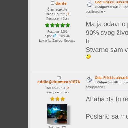
Odg: Friski u akvaris
dante
«
Odgovori #59 u:
Lipa
Član redakcije
poslijepodne »
Trade Count:
(
0
)
Punopravni član
Ma ja odavno p
90% svog život
Postova: 2201
Spol:
Dob: 46
ti...
Lokacija: Zagreb, Sesvete
Stvarno sam vi
Odg: Friski u akvaris
eddie@drumtech1976
«
Odgovori #60 u:
Lipa
poslijepodne »
Trade Count:
(
0
)
Punopravni član
Ahaha da bi re
Poslano sa mo
Postova: 271