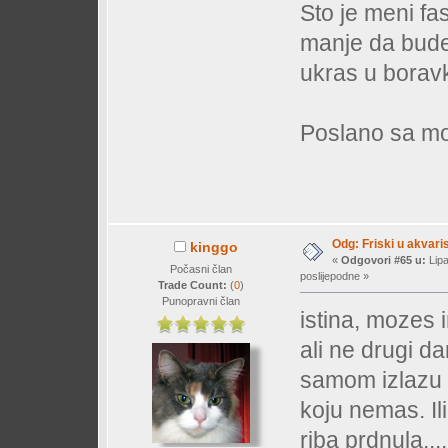
Sto je meni fa
manje da bude
ukras u boravku
Poslano sa mo
Odg: Friski u akvaris
kinggo
«
Odgovori #65 u:
Lipa
Počasni član
poslijepodne »
Trade Count:
(
0
)
Punopravni član
istina, mozes 
ali ne drugi dan
samom izlazu i
koju nemas. Ili
riba prdnula....