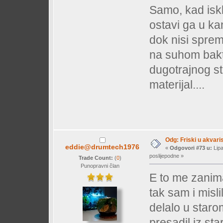
Samo, kad isklj
ostavi ga u ka
dok nisi sprem
na suhom bakte
dugotrajnog s
materijal....
Odg: Friski u akvaris
eddie@drumtech1976
«
Odgovori #73 u:
Lipa
poslijepodne »
Trade Count:
(
0
)
Punopravni član
E to me zanima
tak sam i misli
delalo u staro
presadil iz st