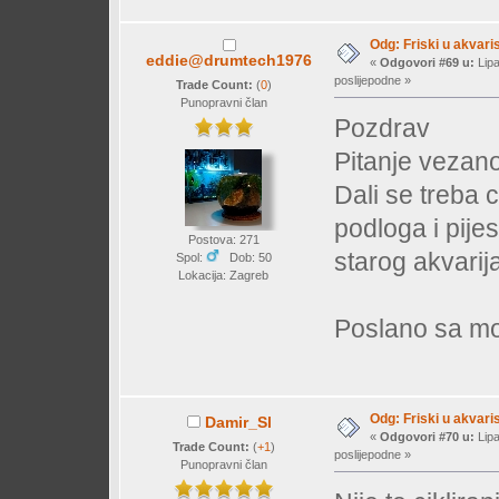
Odg: Friski u akvaris
eddie@drumtech1976
«
Odgovori #69 u:
Lipa
poslijepodne »
Trade Count:
(
0
)
Punopravni član
Pozdrav
Pitanje vezano
Dali se treba c
podloga i pijes
Postova: 271
starog akvarij
Spol:
Dob: 50
Lokacija: Zagreb
Poslano sa mo
Odg: Friski u akvaris
Damir_Sl
«
Odgovori #70 u:
Lipa
Trade Count:
(
+1
)
poslijepodne »
Punopravni član