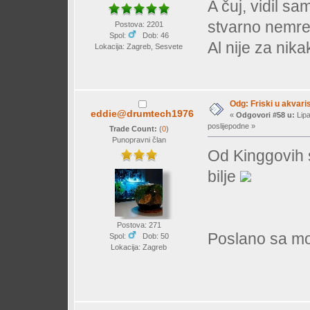
A čuj, vidil sam
stvarno nemr
Postova: 2201
Spol:
Dob: 46
Al nije za nik
Lokacija: Zagreb, Sesvete
Odg: Friski u akvaris
eddie@drumtech1976
«
Odgovori #58 u:
Lipa
poslijepodne »
Trade Count:
(
0
)
Punopravni član
Od Kinggovih 
bilje
Postova: 271
Poslano sa mo
Spol:
Dob: 50
Lokacija: Zagreb