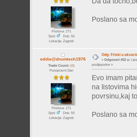
Da da tocno,b
Poslano sa mo
Postova: 271
Spol:
Dob: 50
Lokacija: Zagreb
Odg: Friski u akvaris
eddie@drumtech1976
«
Odgovori #52 u:
Lipa
poslijepodne »
Trade Count:
(
0
)
Punopravni član
Evo imam pita
na listovima hi
povrsinu,kaj to
Postova: 271
Poslano sa mo
Spol:
Dob: 50
Lokacija: Zagreb