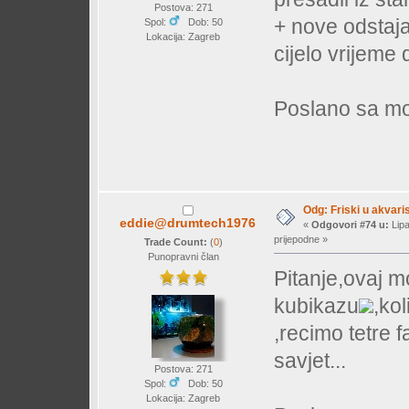
Postova: 271
+ nove odstajale
Spol:
Dob: 50
Lokacija: Zagreb
cijelo vrijem
Poslano sa mo
Odg: Friski u akvaris
eddie@drumtech1976
«
Odgovori #74 u:
Lipa
prijepodne »
Trade Count:
(
0
)
Punopravni član
Pitanje,ovaj m
kubikazu
,kol
,recimo tetre 
savjet...
Postova: 271
Spol:
Dob: 50
Lokacija: Zagreb