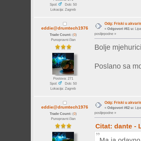
Spol:
Dob: 50
Lokacija: Zagreb
Odg: Friski u akvaris
eddie@drumtech1976
«
Odgovori #61 u:
Lipa
poslijepodne »
Trade Count:
(
0
)
Punopravni član
Bolje mjehuric
Poslano sa mo
Postova: 271
Spol:
Dob: 50
Lokacija: Zagreb
Odg: Friski u akvaris
eddie@drumtech1976
«
Odgovori #62 u:
Lipa
poslijepodne »
Trade Count:
(
0
)
Punopravni član
Citat: dante -
Ma ja odavno 