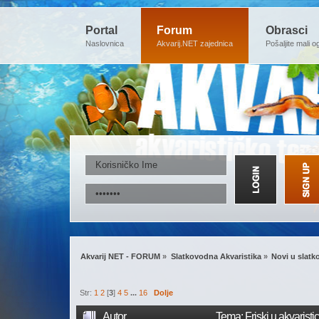
Portal
Forum
Obrasci
Naslovnica
Akvarij.NET zajednica
Pošaljite mali o
Akvarij NET - FORUM
»
Slatkovodna Akvaristika
»
Novi u slatk
Str:
1
2
[
3
]
4
5
...
16
Dolje
Autor
Tema: Friski u akvaristi