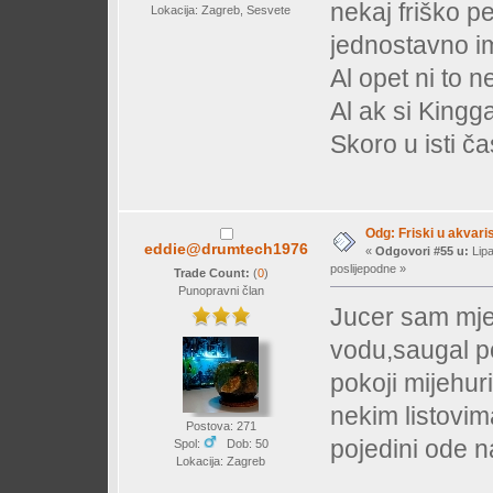
nekaj friško pe
Lokacija: Zagreb, Sesvete
jednostavno im
Al opet ni to n
Al ak si Kingga
Skoro u isti č
Odg: Friski u akvaris
eddie@drumtech1976
«
Odgovori #55 u:
Lipa
poslijepodne »
Trade Count:
(
0
)
Punopravni član
Jucer sam mje
vodu,saugal po
pokoji mijehu
nekim listovim
Postova: 271
pojedini ode n
Spol:
Dob: 50
Lokacija: Zagreb