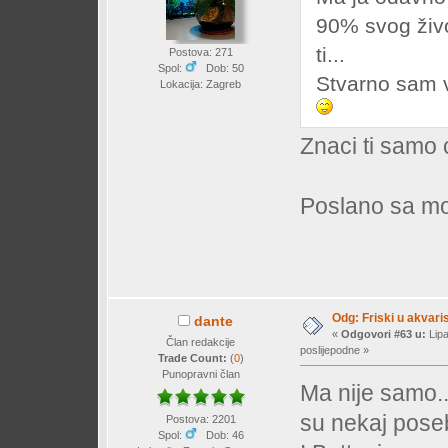
90% svog živo
ti...
Postova: 271
Spol:
Dob: 50
Stvarno sam v
Lokacija: Zagreb
Znaci ti samo 
Poslano sa mo
Odg: Friski u akvaris
dante
«
Odgovori #63 u:
Lipa
Član redakcije
poslijepodne »
Trade Count:
(
0
)
Punopravni član
Ma nije samo...
su nekaj pose
Postova: 2201
Spol:
Dob: 46