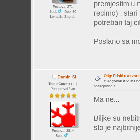
premjestim u n
Postova: 271
recimo) , stari 
Spol:
Dob: 50
Lokacija: Zagreb
potreban taj c
Poslano sa mo
Odg: Friski u akvaris
Damir_Sl
«
Odgovori #72 u:
Lipa
Trade Count:
(
+1
)
poslijepodne »
Punopravni član
Ma ne...
Biljke su nebit
sto je najbitnije
Postova: 3814
Spol: