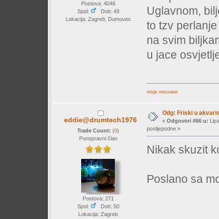
Postova: 4046
Uglavnom, bilje 
Spol:
Dob: 49
Lokacija: Zagreb, Dumovec
to tzv perlanj
na svim biljk
u jace osvjetl
moje mocvare
Odg: Friski u akvaris
eddie@drumtech1976
«
Odgovori #66 u:
Lipa
poslijepodne »
Trade Count:
(
0
)
Punopravni član
Nikak skuzit k
Poslano sa mo
Postova: 271
Spol:
Dob: 50
Lokacija: Zagreb