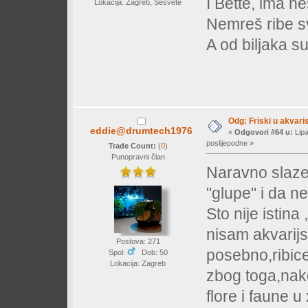
I Bette, ima ne
Lokacija: Zagreb, Sesvete
Nemreš ribe svr
A od biljaka s
Odg: Friski u akvaris
eddie@drumtech1976
«
Odgovori #64 u:
Lipa
poslijepodne »
Trade Count:
(
0
)
Punopravni član
Naravno slazem
"glupe" i da 
Sto nije istin
nisam akvarijs
Postova: 271
posebno,ribice 
Spol:
Dob: 50
Lokacija: Zagreb
zbog toga,nak
flore i faune u