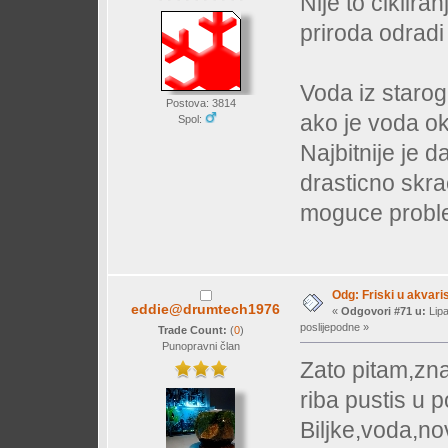
Nije to ciklira
priroda odradi
Voda iz starog
Postova: 3814
ako je voda ok 
Spol:
Najbitnije je da
drasticno skra
moguce proble
Odg: Friski u akvaris
eddie@drumtech1976
«
Odgovori #71 u:
Lipa
poslijepodne »
Trade Count:
(
0
)
Punopravni član
Zato pitam,zna
riba pustis u p
Biljke,voda,nov