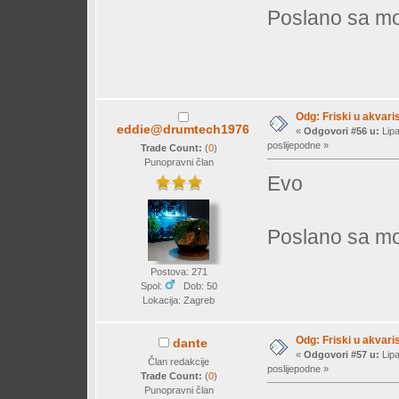
Poslano sa mo
Odg: Friski u akvaris
eddie@drumtech1976
«
Odgovori #56 u:
Lipa
poslijepodne »
Trade Count:
(
0
)
Punopravni član
Evo
Poslano sa mo
Postova: 271
Spol:
Dob: 50
Lokacija: Zagreb
Odg: Friski u akvaris
dante
«
Odgovori #57 u:
Lipa
Član redakcije
poslijepodne »
Trade Count:
(
0
)
Punopravni član