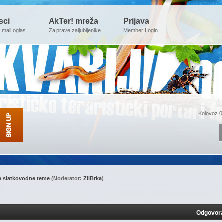
sci
AkTer! mreža
Prijava
e mali oglas
Za prave zaljubljenike
Member Login
Kolovoz 0
e slatkovodne teme
(Moderator:
ZliBrka
)
Odgovor