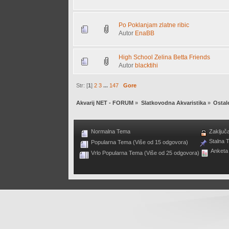
Po Poklanjam zlatne ribic
Autor
EnaBB
High School Zelina Betta Friends
Autor
blacktihi
Str: [
1
]
2
3
...
147
Gore
Akvarij NET - FORUM
»
Slatkovodna Akvaristika
»
Ostal
Normalna Tema
Zaključ
Stalna 
Popularna Tema (Više od 15 odgovora)
Anketa
Vrlo Popularna Tema (Više od 25 odgovora)