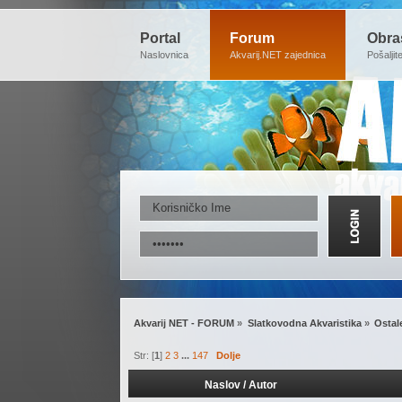
Portal
Forum
Obra
Naslovnica
Akvarij.NET zajednica
Pošaljit
Akvarij NET - FORUM
»
Slatkovodna Akvaristika
»
Ostal
Str: [
1
]
2
3
...
147
Dolje
Naslov
/
Autor