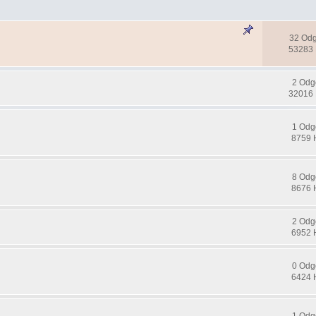
32 Od
53283 
2 Odg
32016 
1 Odg
8759 
8 Odg
8676 
2 Odg
6952 
0 Odg
6424 
1 Odg