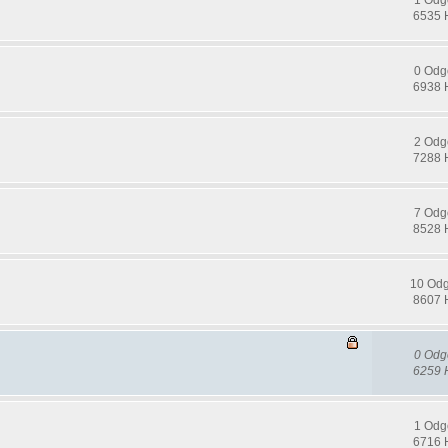
6535 
0 Odg
6938 
2 Odg
7288 
7 Odg
8528 
10 Od
8607 
0 Odg
6259 
1 Odg
6716 