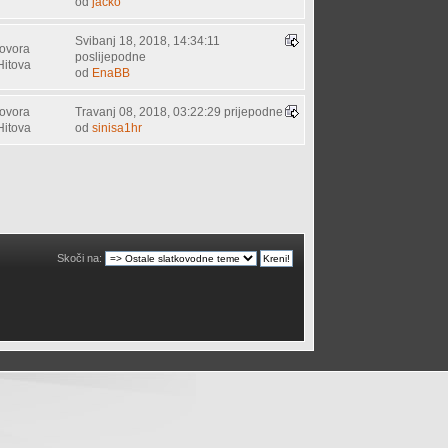
od
jacko
Svibanj 18, 2018, 14:34:11
ovora
poslijepodne
Hitova
od
EnaBB
ovora
Travanj 08, 2018, 03:22:29 prijepodne
Hitova
od
sinisa1hr
Skoči na: