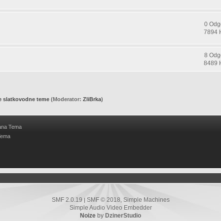
0 Odg
7894 
8 Odg
8489 
e slatkovodne teme
(Moderator:
ZliBrka
)
ana Tema
Tema
SMF 2.0.19
SMF © 2018
Simple Machines
|
,
Simple Audio Video Embedder
Noize
by
DzinerStudio