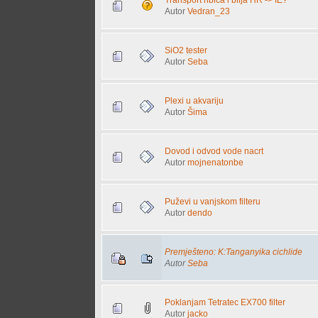
Autor
Vedran_23
SiO2 tester
Autor
Seba
Plexi u akvariju
Autor
Šima
Dovod i odvod vode nacrt
Autor
mojnenatonbe
Puževi u vanjskom filteru
Autor
dendo
Premješteno: K:Tanganyika cichlide
Autor
Seba
Poklanjam Tetratec EX700 filter
Autor
jacko