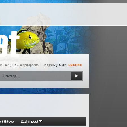
Najnoviji Član:
Lukarito
9, 2026, 11:59:00 prijepodne
a
/
Hitova
Zadnji post