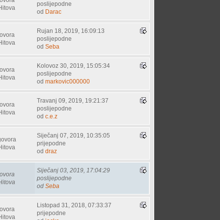
poslijepodne
Hitova
od
Darac
Rujan 18, 2019, 16:09:13
ovora
poslijepodne
Hitova
od
Seba
Kolovoz 30, 2019, 15:05:34
ovora
poslijepodne
Hitova
od
markovic000000
Travanj 09, 2019, 19:21:37
ovora
poslijepodne
Hitova
od
c.e.z
Siječanj 07, 2019, 10:35:05
govora
prijepodne
Hitova
od
draz
Siječanj 03, 2019, 17:04:29
ovora
poslijepodne
Hitova
od
Seba
Listopad 31, 2018, 07:33:37
ovora
prijepodne
Hitova