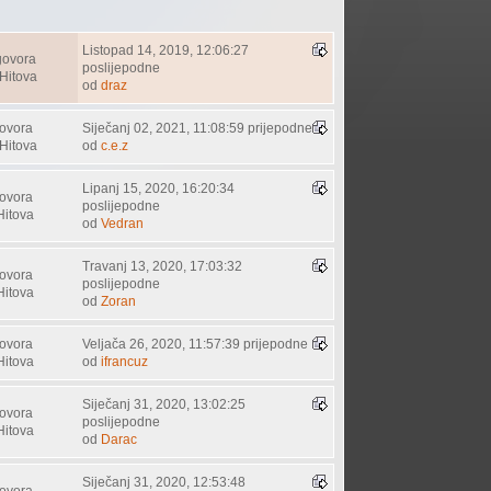
Listopad 14, 2019, 12:06:27
govora
poslijepodne
Hitova
od
draz
ovora
Siječanj 02, 2021, 11:08:59 prijepodne
Hitova
od
c.e.z
Lipanj 15, 2020, 16:20:34
ovora
poslijepodne
Hitova
od
Vedran
Travanj 13, 2020, 17:03:32
ovora
poslijepodne
Hitova
od
Zoran
ovora
Veljača 26, 2020, 11:57:39 prijepodne
Hitova
od
ifrancuz
Siječanj 31, 2020, 13:02:25
ovora
poslijepodne
Hitova
od
Darac
Siječanj 31, 2020, 12:53:48
ovora