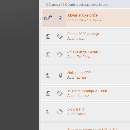
0 Članova i 4 Gostiju pregledava ovaj forum.
Akvarističke priče
Autor
draz
«
1
2
Sve
»
Potres 2020 petrinja
Autor
c.e.z
Prijavit uzgajivacnicu
Autor
EvilEasy
Neke bube???
Autor
Zoran
T: izrada akvarija 21.000l
Autor
ifrancuz
L-ovi u HR
Autor
Darac
Transport ribica i bilja HR -> IE?