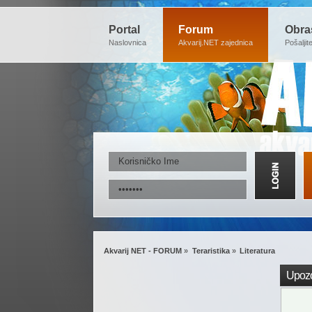
Portal
Forum
Obra
Naslovnica
Akvarij.NET zajednica
Pošaljit
Akvarij NET - FORUM
»
Teraristika
»
Literatura
Upozo