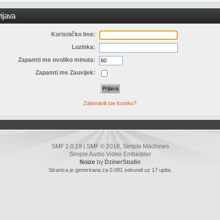
ijava
Korisničko Ime:
Lozinka:
Zapamti me ovoliko minuta:
Zapamti me Zauvijek:
Zaboravili ste lozinku?
SMF 2.0.19
SMF © 2018
Simple Machines
|
,
Simple Audio Video Embedder
Noize
by
DzinerStudio
Stranica je generirana za 0.081 sekundi uz 17 upita.