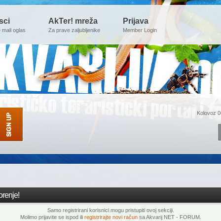
sci
AkTer! mreža
Prijava
e mali oglas
Za prave zaljubljenike
Member Login
Kolovoz 0
renje!
Samo registrirani korisnici mogu pristupiti ovoj sekciji.
Molimo prijavite se ispod ili
registrirajte novi račun
sa Akvarij NET - FORUM.