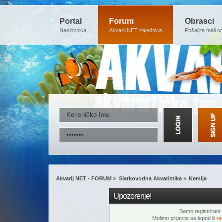
Portal
Forum
Obrasci
Naslovnica
Akvarij.NET zajednica
Pošaljite mali o
Akvarij NET - FORUM
»
Slatkovodna Akvaristika
»
Kemija
Upozorenje!
Samo registrirani k
Molimo prijavite se ispod ili
re