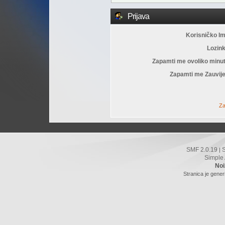
Prijava
Korisničko I
Lozin
Zapamti me ovoliko minu
Zapamti me Zauvije
Za
SMF 2.0.19
|
Simple
Noi
Stranica je gener