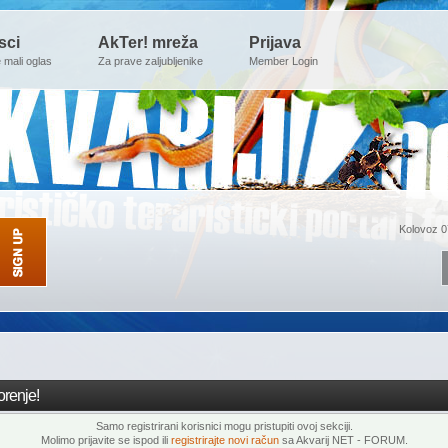
sci
AkTer! mreža
Prijava
e mali oglas
Za prave zaljubljenike
Member Login
Kolovoz 0
renje!
Samo registrirani korisnici mogu pristupiti ovoj sekciji.
Molimo prijavite se ispod ili
registrirajte novi račun
sa Akvarij NET - FORUM.