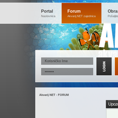
Portal
Forum
Obra
Naslovnica
Akvarij.NET zajednica
Pošaljit
Akvarij NET - FORUM
Upozo