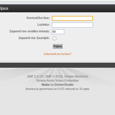
ijava
Korisničko Ime:
Lozinka:
Zapamti me ovoliko minuta:
Zapamti me Zauvijek:
Zaboravili ste lozinku?
SMF 2.0.19
SMF © 2018
Simple Machines
|
,
Simple Audio Video Embedder
Noize
by
DzinerStudio
Stranica je generirana za 0.072 sekundi uz 15 upita.