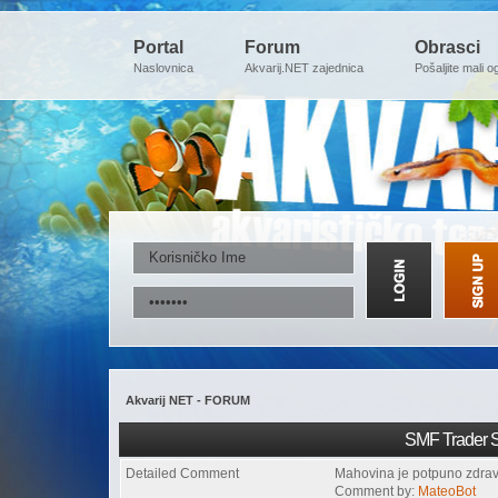
Portal
Forum
Obrasci
Naslovnica
Akvarij.NET zajednica
Pošaljite mali o
Akvarij NET - FORUM
SMF Trader S
Detailed Comment
Mahovina je potpuno zdrava
Comment by:
MateoBot