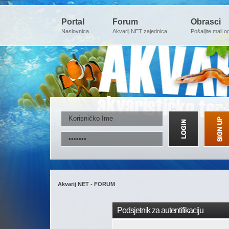
Portal
Forum
Obrasci
Naslovnica
Akvarij.NET zajednica
Pošaljite mali o
Akvarij NET - FORUM
Podsjetnik za autentifikaciju