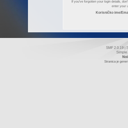
If you've forgotten your login details, do
enter your
Korisničko ime/Ema
SMF 2.0.19
|
Simple
Noi
Stranica je gener