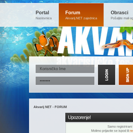
Portal
Forum
Obrasci
Naslovnica
Akvarij.NET zajednica
Pošaljite mali o
Akvarij NET - FORUM
Upozorenje!
Samo registrirani k
Molimo prijavite se ispod ili
re