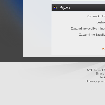
Prijava
Korisničko I
Lozin
Zapamti me ovoliko minu
Zapamti me Zauvije
Za
SMF 2.0.19
|
Simple
Noi
Stranica je gener