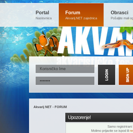
Portal
Forum
Obrasci
Naslovnica
Akvarij.NET zajednica
Pošaljite mali o
Akvarij NET - FORUM
Upozorenje!
Samo registrirani k
Molimo prijavite se ispod ili
re