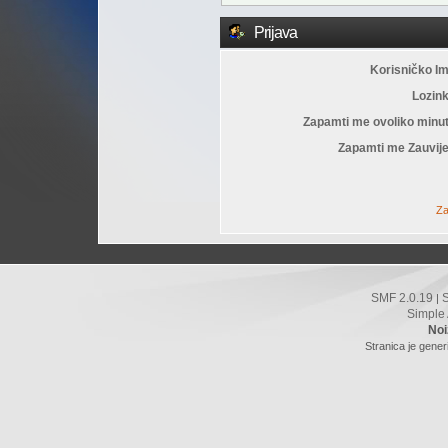
Prijava
Korisničko I
Lozin
Zapamti me ovoliko minu
Zapamti me Zauvije
Za
SMF 2.0.19
|
Simple
Noi
Stranica je gener