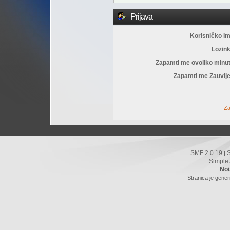
Prijava
Korisničko I
Lozin
Zapamti me ovoliko minu
Zapamti me Zauvije
Za
SMF 2.0.19
|
Simple
Noi
Stranica je gener