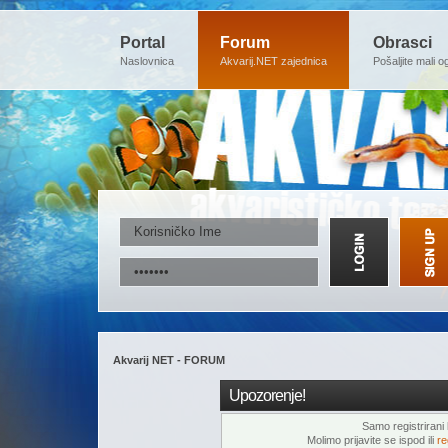
Portal
Forum
Obrasci
Naslovnica
Akvarij.NET zajednica
Pošaljite mali o
Akvarij NET - FORUM
Upozorenje!
Samo registrirani k
Molimo prijavite se ispod ili
re