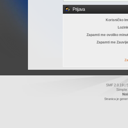
Prijava
Korisničko I
Lozin
Zapamti me ovoliko minu
Zapamti me Zauvije
Za
SMF 2.0.19
|
Simple
Noi
Stranica je gener