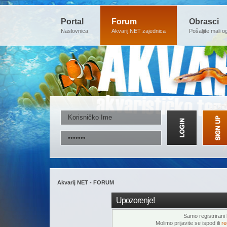
Portal
Forum
Obrasci
Naslovnica
Akvarij.NET zajednica
Pošaljite mali o
Akvarij NET - FORUM
Upozorenje!
Samo registrirani k
Molimo prijavite se ispod ili
re