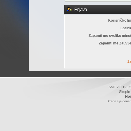
Prijava
Korisničko I
Lozin
Zapamti me ovoliko minu
Zapamti me Zauvije
Za
SMF 2.0.19
|
Simple
Noi
Stranica je gener