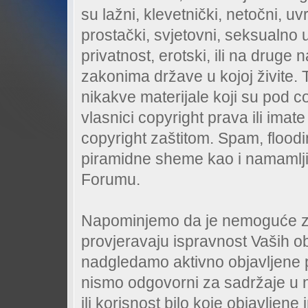
su lažni, klevetnički, netočni, uv
prostački, svjetovni, seksualno u
privatnost, erotski, ili na druge
zakonima države u kojoj živite. 
nikakve materijale koji su pod c
vlasnici copyright prava ili imat
copyright zaštitom. Spam, floodi
piramidne sheme kao i namamlji
Forumu.
Napominjemo da je nemoguće za 
provjeravaju ispravnost Vaših o
nadgledamo aktivno objavljene p
nismo odgovorni za sadržaje u 
ili korisnost bilo koje objavljen