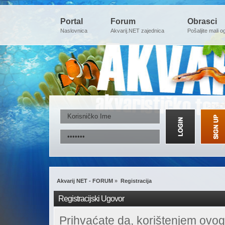
Portal
Forum
Obrasci
Naslovnica
Akvarij.NET zajednica
Pošaljite mali o
Akvarij NET - FORUM
»
Registracija
Registracijski Ugovor
Prihvaćate da, korištenjem ovog 