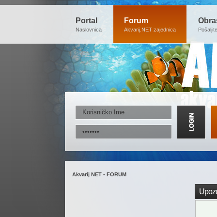
Portal
Forum
Obra
Naslovnica
Akvarij.NET zajednica
Pošaljit
Akvarij NET - FORUM
Upozo