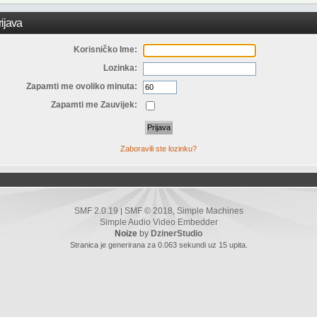
ijava
Korisničko Ime:
Lozinka:
Zapamti me ovoliko minuta:
Zapamti me Zauvijek:
Zaboravili ste lozinku?
SMF 2.0.19
SMF © 2018
Simple Machines
|
,
Simple Audio Video Embedder
Noize
by
DzinerStudio
Stranica je generirana za 0.063 sekundi uz 15 upita.