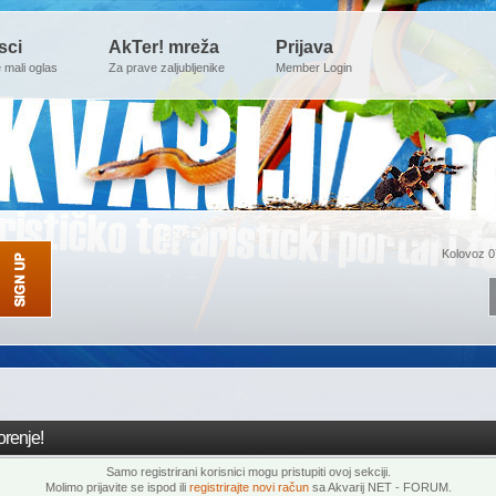
sci
AkTer! mreža
Prijava
e mali oglas
Za prave zaljubljenike
Member Login
Kolovoz 0
renje!
Samo registrirani korisnici mogu pristupiti ovoj sekciji.
Molimo prijavite se ispod ili
registrirajte novi račun
sa Akvarij NET - FORUM.