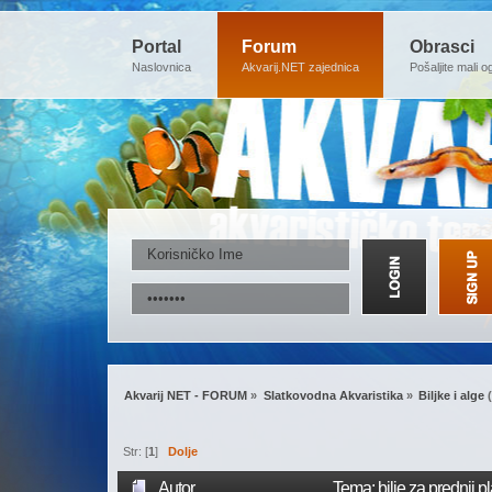
Portal
Forum
Obrasci
Naslovnica
Akvarij.NET zajednica
Pošaljite mali o
Akvarij NET - FORUM
»
Slatkovodna Akvaristika
»
Biljke i alge
(
Str: [
1
]
Dolje
Autor
Tema: bilje za prednji 