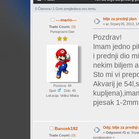
0 Članova i 1 Gost pregledava ovu temu.
bilje za prednji plan
---mario---
«
u:
Srpanj 05, 2013, 14
Trade Count:
(
0
)
Punopravni član
Pozdrav!
Imam jedno pi
i prednji dio m
nekim biljem a
Sto mi vi prep
Akvarij je 54l
Postova: 48
Spol:
Dob: 40
kupljena),imam
Lokacija: Velika Mlaka
pjesak 1-2mm
Odg: bilje za prednji
Bancek182
«
Odgovori #1 u:
Srpan
Trade Count:
(
0
)
poslijepodne »