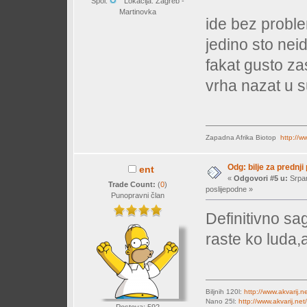
Spol:
Lokacija: Zagreb -
Martinovka
ide bez proble
jedino sto nei
fakat gusto zas
vrha nazat u s
Zapadna Afrika Biotop
http://w
Odg: bilje za prednji
ent
«
Odgovori #5 u:
Srpan
Trade Count:
(
0
)
poslijepodne »
Punopravni član
Definitivno sag
raste ko luda,
Biljnih 120l:
http://www.akvarij.
Nano 25l:
http://www.akvarij.n
Postova: 592