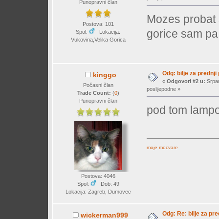
Punopravni član
Mozes probat s
Postova: 101
gorice sam pa 
Spol:
Lokacija:
Vukovina,Velika Gorica
Odg: bilje za prednji
kinggo
«
Odgovori #2 u:
Srpan
Počasni član
poslijepodne »
Trade Count:
(
0
)
Punopravni član
pod tom lampo
moje mocvare
Postova: 4046
Spol:
Dob: 49
Lokacija: Zagreb, Dumovec
Odg: Re: bilje za pre
wickerman999