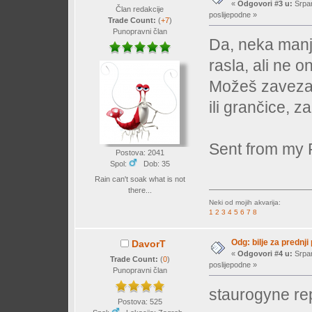
«
Odgovori #3 u:
Srpan
Član redakcije
poslijepodne »
Trade Count:
(
+7
)
Punopravni član
Da, neka manja
rasla, ali ne 
Možeš zavezat
ili grančice, za
Sent from my
Postova: 2041
Spol:
Dob: 35
Rain can't soak what is not
there...
Neki od mojih akvarija:
1
2
3
4
5
6
7
8
Odg: bilje za prednji
DavorT
«
Odgovori #4 u:
Srpan
Trade Count:
(
0
)
poslijepodne »
Punopravni član
staurogyne r
Postova: 525