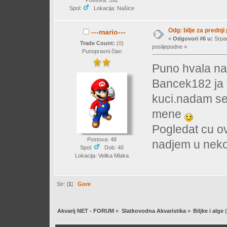
Spol:
Lokacija: Našice
Odg: bilje za prednji
---mario---
«
Odgovori #6 u:
Srpan
Trade Count:
(
0
)
poslijepodne »
Punopravni član
Puno hvala na
Bancek182 ja 
kuci.nadam se 
mene
Pogledat cu ov
Postova: 48
nadjem u nekom
Spol:
Dob: 40
Lokacija: Velika Mlaka
Str: [
1
]
Gore
Akvarij NET - FORUM
»
Slatkovodna Akvaristika
»
Biljke i alge
(