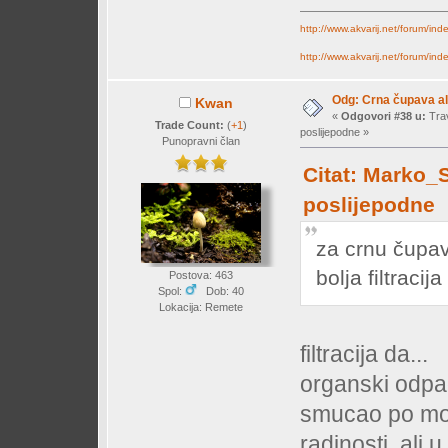
http://www.akvarij.net/forum/in
http://www.akvarij.net/forum/in
Odg: Crna čupava a
Kwan
«
Odgovori #38 u:
Trav
Trade Count:
(
+1
)
poslijepodne »
Punopravni član
Citat: Marko_S
poslijepodne
za crnu čupav
bolja filtracija
Postova: 463
Spol:
Dob: 40
Lokacija: Remete
filtracija da...
organski odpa
smucao po mor
radinosti, ali