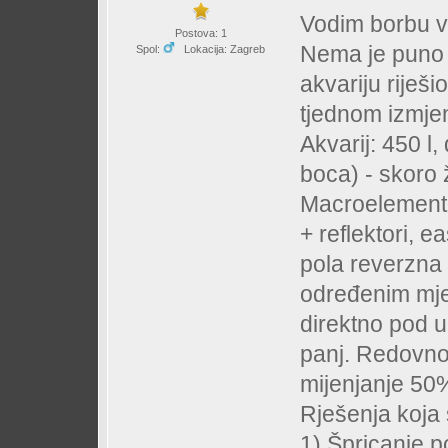
Vodim borbu v
Postova: 1
Nema je puno a
Spol:
Lokacija: Zagreb
akvariju riješ
tjednom izmj
Akvarij: 450 l,
boca) - skoro ž
Macroelementi
+ reflektori, 
pola reverzna 
određenim mje
direktno pod 
panj. Redovno 
mijenjanje 50%
Rješenja koja
1) Špricanje 