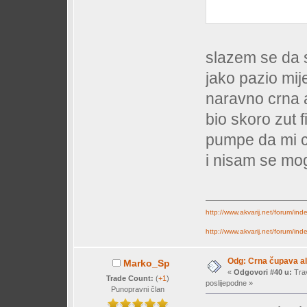
slazem se da 
jako pazio mij
naravno crna 
bio skoro zut 
pumpe da mi ci
i nisam se mog
http://www.akvarij.net/forum/in
http://www.akvarij.net/forum/in
Odg: Crna čupava a
Marko_Sp
«
Odgovori #40 u:
Trav
Trade Count:
(
+1
)
poslijepodne »
Punopravni član