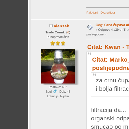
Paludarij - Dva svijeta
Odg: Crna čupava a
alensab
«
Odgovori #39 u:
Trav
Trade Count:
(
0
)
poslijepodne »
Punopravni član
Citat: Kwan - 
Citat: Marko
poslijepodn
za crnu čup
i bolja filtrac
Postova: 452
Spol:
Dob: 48
Lokacija: Rijeka
filtracija da...
organski odp
smucao po mo