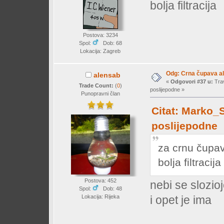
bolja filtracija
Postova: 3234
Spol:
Dob: 68
Lokacija: Zagreb
Odg: Crna čupava a
alensab
«
Odgovori #37 u:
Trav
Trade Count:
(
0
)
poslijepodne »
Punopravni član
Citat: Marko_S
poslijepodne
za crnu čupav
bolja filtracija
Postova: 452
nebi se slozio
Spol:
Dob: 48
Lokacija: Rijeka
i opet je ima