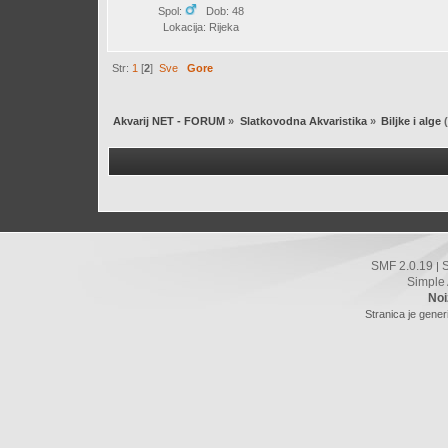
Spol:
Dob: 48
Lokacija: Rijeka
Str:
1
[
2
]
Sve
Gore
Akvarij NET - FORUM
»
Slatkovodna Akvaristika
»
Biljke i alge
(
SMF 2.0.19
|
Simple
Noi
Stranica je gener