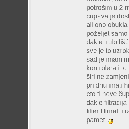
potrošim u 2 m
čupava je dos
ali ono obukla 
poželjet samo 
dakle trulo liš
sve je to uzrok
sad je imam m
kontrolera i to
širi,ne zamjeni
pri dnu ima,i 
eto ti nove ču
dakle filtracij
filter filtrira
pamet