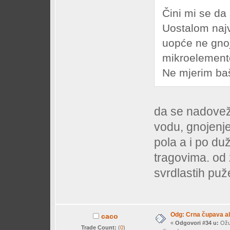
Čini mi se da
Uostalom najv
uopće ne gnoj
mikroelement
Ne mjerim baš
da se nadove
vodu, gnojenje
pola a i po duž
tragovima. od 
svrdlastih puž
Odg: Crna čupava a
caco
«
Odgovori #34 u:
Ožuj
Trade Count:
(
0
)