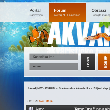
Portal
Forum
Obrasci
Naslovnica
Akvarij.NET zajednica
Pošaljite mali o
Akvarij NET - FORUM
»
Slatkovodna Akvaristika
»
Biljke i alge
(
Str:
1
[
2
]
Sve
Dolje
Autor
Tema: Crna čupava alg