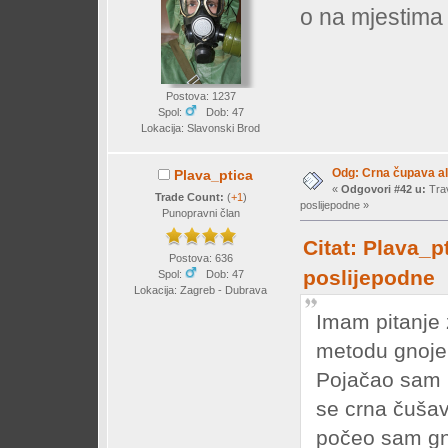
o na mjestima 
Postova: 1237
Spol:
Dob: 47
Lokacija: Slavonski Brod
Odg: Crna čupava a
Plava_ptica
«
Odgovori #42 u:
Trav
Trade Count:
(
+1
)
poslijepodne »
Punopravni član
Citat: Plava_p
Postova: 636
poslijepodne
Spol:
Dob: 47
Lokacija: Zagreb - Dubrava
Imam pitanje 
metodu gnoje
Pojačao sam 
se crna čušav
počeo sam gno