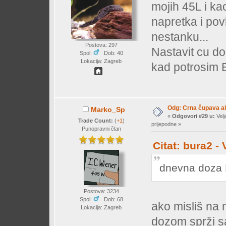
mojih 45L i ka
napretka i povl
nestanku...
Postova: 297
Nastavit cu dod
Spol:
Dob: 40
Lokacija: Zagreb
kad potrosim 
Odg: Crna čupava a
Marko_Sp
«
Odgovori #29 u:
Velj
Trade Count:
(
+1
)
prijepodne »
Punopravni član
Citat: bura2 -
dnevna doza 
Postova: 3234
Spol:
Dob: 68
ako misliš na
Lokacija: Zagreb
dozom sprži sa