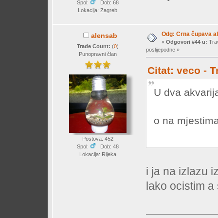
Spol:
Dob: 68
Lokacija: Zagreb
Odg: Crna čupava a
alensab
«
Odgovori #44 u:
Trav
Trade Count:
(
0
)
poslijepodne »
Punopravni član
Citat: veco - 
U dva akvarij
o na mjestima
Postova: 452
Spol:
Dob: 48
Lokacija: Rijeka
i ja na izlazu 
lako ocistim a