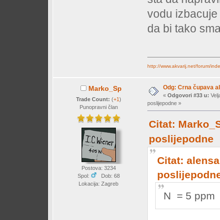
vodu izbacuje 
da bi tako sma
http://www.akvarij.net/forum/in
Odg: Crna čupava a
Marko_Sp
«
Odgovori #33 u:
Velj
Trade Count:
(
+1
)
poslijepodne »
Punopravni član
Citat: Marko_S
poslijepodne
Citat: alensa
Postova: 3234
poslijepodn
Spol:
Dob: 68
Lokacija: Zagreb
N = 5 ppm