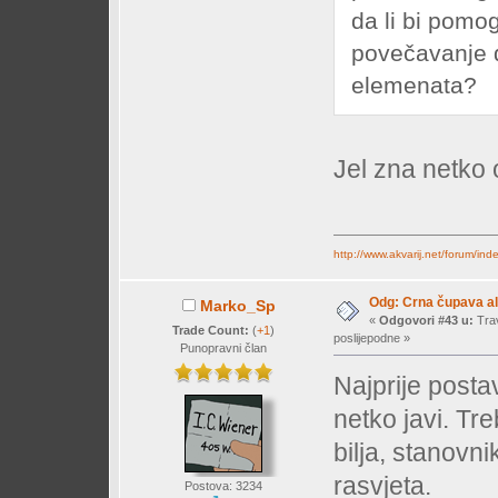
da li bi pomo
povečavanje 
elemenata?
Jel zna netko
http://www.akvarij.net/forum/in
Odg: Crna čupava a
Marko_Sp
«
Odgovori #43 u:
Trav
Trade Count:
(
+1
)
poslijepodne »
Punopravni član
Najprije posta
netko javi. Tr
bilja, stanovni
rasvjeta.
Postova: 3234