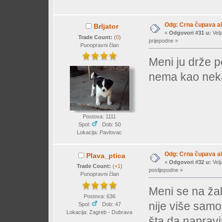
Odg: Crna čupava a
Brljator
«
Odgovori #31 u:
Velj
Trade Count:
(
0
)
prijepodne »
Punopravni član
Meni ju drže p
nema kao nek
Postova: 1111
Spol:
Dob: 50
Lokacija: Pavlovac
Odg: Crna čupava a
Plava_ptica
«
Odgovori #32 u:
Velj
Trade Count:
(
+1
)
poslijepodne »
Punopravni član
Meni se na žalo
Postova: 636
nije više samo
Spol:
Dob: 47
Lokacija: Zagreb - Dubrava
šta da naprav