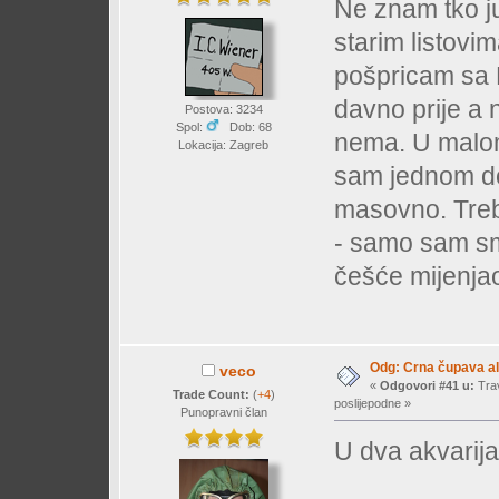
Ne znam tko 
starim listovi
pošpricam sa E
davno prije a 
Postova: 3234
Spol:
Dob: 68
nema. U malom
Lokacija: Zagreb
sam jednom do
masovno. Treba
- samo sam sman
češće mijenja
Odg: Crna čupava a
veco
«
Odgovori #41 u:
Trav
Trade Count:
(
+4
)
poslijepodne »
Punopravni član
U dva akvarij