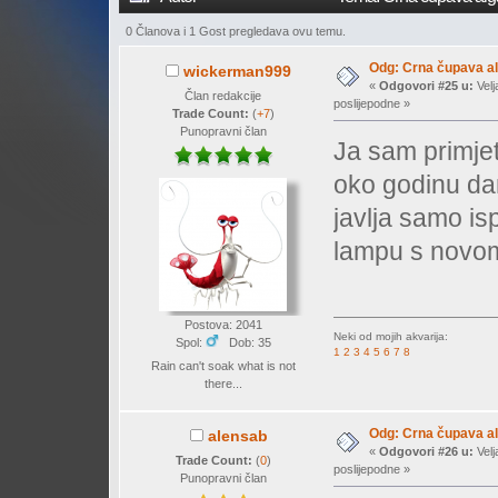
0 Članova i 1 Gost pregledava ovu temu.
Odg: Crna čupava a
wickerman999
«
Odgovori #25 u:
Velj
Član redakcije
poslijepodne »
Trade Count:
(
+7
)
Punopravni član
Ja sam primjet
oko godinu da
javlja samo is
lampu s novo
Postova: 2041
Neki od mojih akvarija:
Spol:
Dob: 35
1
2
3
4
5
6
7
8
Rain can't soak what is not
there...
Odg: Crna čupava a
alensab
«
Odgovori #26 u:
Velj
Trade Count:
(
0
)
poslijepodne »
Punopravni član