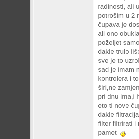
radinosti, al
potrošim u 2 m
čupava je dos
ali ono obukla
poželjet samo
dakle trulo li
sve je to uzro
sad je imam m
kontrolera i t
širi,ne zamjen
pri dnu ima,i
eto ti nove č
dakle filtraci
filter filtrira
pamet