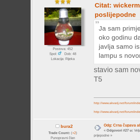
Citat: wickerm
poslijepodne
Ja sam primjet
oko godinu da
javlja samo i
Postova: 452
lampu s novo
Spol:
Dob: 48
Lokacija: Rijeka
stavio sam nov
T5
http://www.akvarij.net/forum/in
http://www.akvarij.net/forum/in
Odg: Crna čupava a
bura2
«
Odgovori #27 u:
Velj
Trade Count:
(
+2
)
prijepodne »
Punopravni član