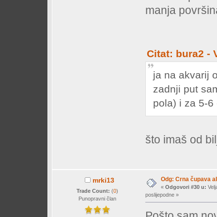
manja površin
Citat: bura2 -
ja na akvarij
zadnji put sa
pola) i za 5-
što imaš od bil
Odg: Crna čupava a
mrki13
«
Odgovori #30 u:
Velj
Trade Count:
(
0
)
poslijepodne »
Punopravni član
Pošto sam nov