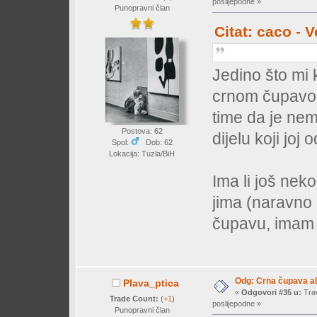
poslijepodne »
Punopravni član
Citat: caco - 
Jedino što mi 
crnom čupavom
time da je nem
Postova: 62
dijelu koji joj
Spol:
Dob: 62
Lokacija: Tuzla/BiH
Ima li još nek
jima (naravno 
čupavu, imam 
Odg: Crna čupava a
Plava_ptica
«
Odgovori #35 u:
Trav
Trade Count:
(
+1
)
poslijepodne »
Punopravni član