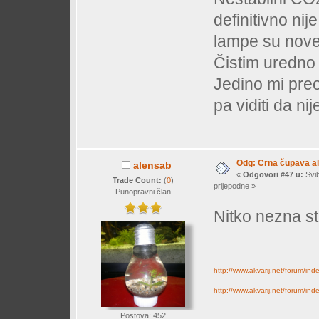
definitivno ni
lampe su nove t
Čistim uredno
Jedino mi preos
pa viditi da ni
Odg: Crna čupava a
alensab
«
Odgovori #47 u:
Svib
Trade Count:
(
0
)
prijepodne »
Punopravni član
Nitko nezna st
http://www.akvarij.net/forum/in
http://www.akvarij.net/forum/in
Postova: 452