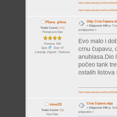
http://www.akvarij.net/forum/in
http://www.akvarij.net/forum/in
Odg: Crna čupava a
Plava_ptica
«
Odgovori #45 u:
Trav
Trade Count:
(
+1
)
poslijepodne »
Punopravni član
Evo malo i dobr
Postova: 636
crnu čupavu, o
Spol:
Dob: 47
Lokacija: Zagreb - Dubrava
anubiasa.Dio l
počeo tank tret
ostalih listov
http://www.akvarij.net/forum/in
Crna čupava alga
nino31
«
Odgovori #46 u:
Svib
Trade Count:
(
0
)
prijepodne »
Novi član