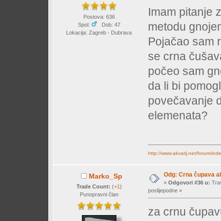
Imam pitanje z
Postova: 636
metodu gnojen
Spol:
Dob: 47
Lokacija: Zagreb - Dubrava
Pojačao sam r
se crna čušav
počeo sam gnoj
da li bi pomog
povečavanje d
elemenata?
http://www.akvarij.net/forum/in
Odg: Crna čupava a
Marko_Sp
«
Odgovori #36 u:
Trav
Trade Count:
(
+1
)
poslijepodne »
Punopravni član
za crnu čupav