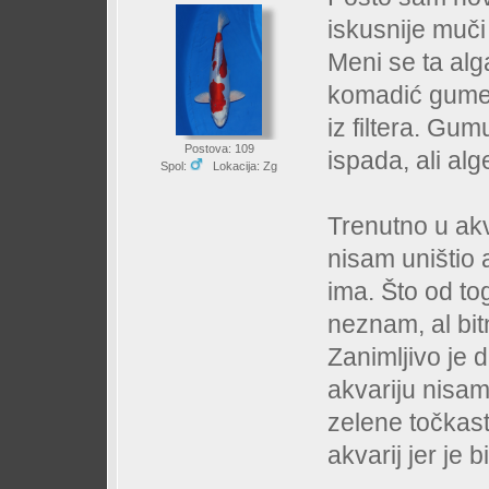
iskusnije muči
Meni se ta alg
komadić gume u
iz filtera. Gum
Postova: 109
ispada, ali alg
Spol:
Lokacija: Zg
Trenutno u akv
nisam uništio a
ima. Što od to
neznam, al bit
Zanimljivo je 
akvariju nisa
zelene točkas
akvarij jer je 