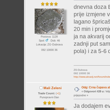
dnevna doza E
prije izmjene
lagano špricaš
20 min i prom
ja na akvarij
Postova: 1128
Spol:
Dob: 46
zadnji put sam
Lokacija: ZG-Dubrava
pola) i za 5-6
092 10000 36
ZG-Dubrava
092 10000 36
http://www.akvarij.net/forum/in
Odg: Crna čupava a
Mali Zeleni
«
Odgovori #28 u:
Velj
Trade Count:
(
+1
)
prijepodne »
Punopravni član
Ja dodajem e