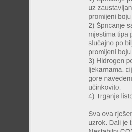
uz zaustavljan
promijeni boj
2) Špricanje 
mjestima tipa 
slučajno po bi
promijeni boju
3) Hidrogen p
ljekarnama. ci
gore navedenih
učinkovito.
4) Trganje li
Sva ova rješenj
uzrok. Dali je 
Nestabilni CO2 