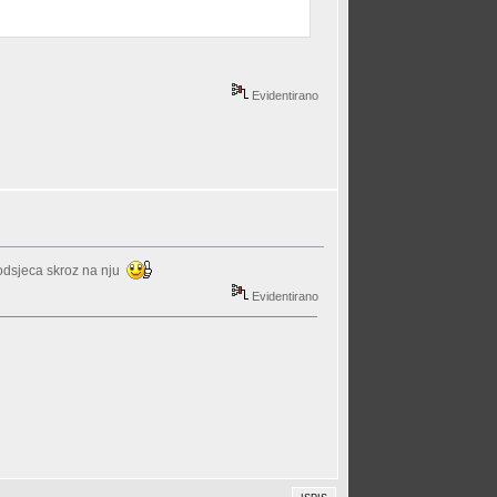
Evidentirano
 podsjeca skroz na nju
Evidentirano