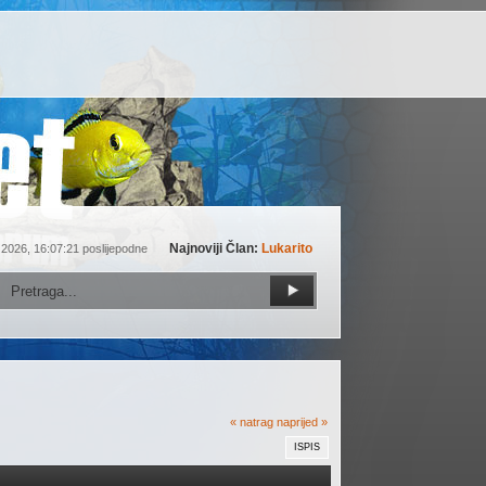
Najnoviji Član:
Lukarito
 2026, 16:07:21 poslijepodne
« natrag
naprijed »
ISPIS