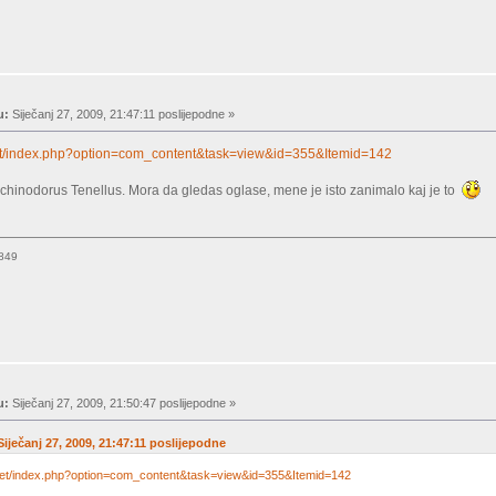
u:
Siječanj 27, 2009, 21:47:11 poslijepodne »
.net/index.php?option=com_content&task=view&id=355&Itemid=142
Echinodorus Tenellus. Mora da gledas oglase, mene je isto zanimalo kaj je to
9849
u:
Siječanj 27, 2009, 21:50:47 poslijepodne »
iječanj 27, 2009, 21:47:11 poslijepodne
.net/index.php?option=com_content&task=view&id=355&Itemid=142