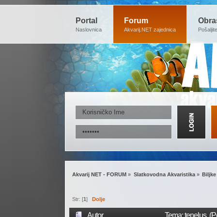
Portal
Forum
Obra
Naslovnica
Akvarij.NET zajednica
Pošaljit
Akvarij NET - FORUM
»
Slatkovodna Akvaristika
»
Biljke
Str: [
1
]
Dolje
Autor
Tema: tenelus (P