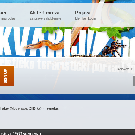
sci
AkTer! mreža
Prijava
e mali oglas
Za prave zaljubljenike
Member Login
Kolovoz 08,
 i alge
(Moderator:
ZliBrka
) »
 tenelus
osjeta: 1569 vremena)