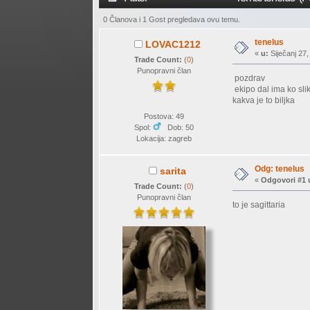
0 Članova i 1 Gost pregledava ovu temu.
tenelus
LOVAC1212
«
u:
Siječanj 27,
Trade Count:
(
0
)
Punopravni član
pozdrav
ekipo dal ima ko sli
kakva je to biljka
Postova: 49
Spol:
Dob: 50
Lokacija: zagreb
Odg: tenelus
sarita
«
Odgovori #1 
Trade Count:
(
0
)
Punopravni član
to je sagittaria