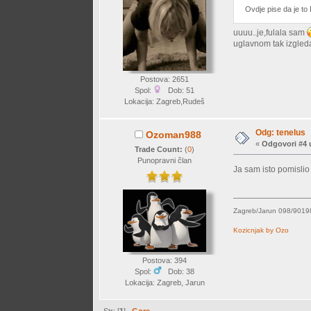
Ovdje pise da je to
uuuu..je,fulala sam
uglavnom tak izgleda
Postova: 2651
Spol:
Dob: 51
Lokacija: Zagreb,Rudeš
Odg: tenelus
Ozoman988
«
Odgovori #4 
Trade Count:
(
0
)
Punopravni član
Ja sam isto pomislio
Zagreb/Jarun 098/901
Kozicnjak by Ozo
Postova: 394
Spol:
Dob: 38
Lokacija: Zagreb, Jarun