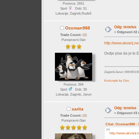
Postova: 2651
Spol:
Dob: 51
Lokacija: Zagreb,Rudeš
Odg: tenelus
Ozoman988
«
Odgovori #2 
Trade Count:
(
0
)
Punopravni član
http://www.akvarij
Ovdje pise da je to 
Zagreb/Jarun 098/901
Kozicnjak by Ozo
Postova: 394
Spol:
Dob: 38
Lokacija: Zagreb, Jarun
Odg: tenelus
sarita
«
Odgovori #3 
Trade Count:
(
0
)
Punopravni član
Citat: Ozoman988 - S
http://www.akvarij