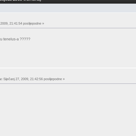
 2009, 21:41:54 poslijepodne »
ku tenelus-a ?????
u:
Siječanj 27, 2009, 21:42:56 poslijepodne »