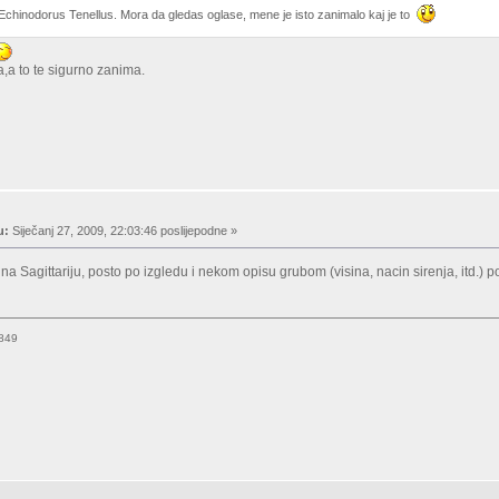
 Echinodorus Tenellus. Mora da gledas oglase, mene je isto zanimalo kaj je to
,a to te sigurno zanima.
u:
Siječanj 27, 2009, 22:03:46 poslijepodne »
 na Sagittariju, posto po izgledu i nekom opisu grubom (visina, nacin sirenja, itd.)
9849