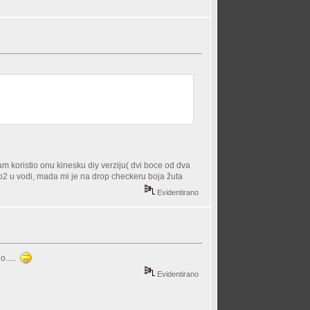
am koristio onu kinesku diy verziju( dvi boce od dva
co2 u vodi, mada mi je na drop checkeru boja žuta
Evidentirano
o.....
Evidentirano