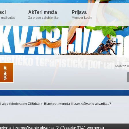
sci
AkTer! mreža
Prijava
e mali oglas
Za prave zaljubljenike
Member Login
Kolovoz 0
 i alge
(Moderator:
ZliBrka
) »
Blackout metoda ili zamračivanje akvarija...?
toda ili zamračivanje akvarija...? (Posjeta: 9141 vremena)