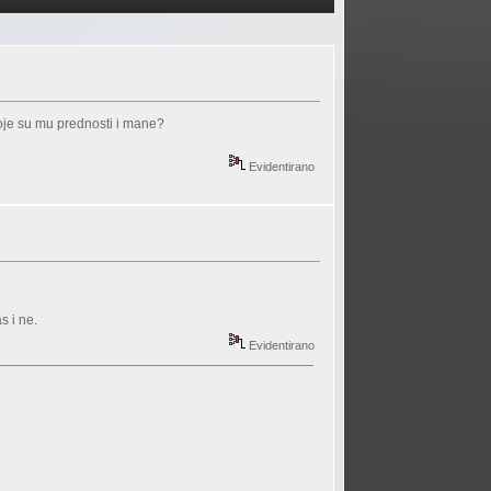
koje su mu prednosti i mane?
Evidentirano
s i ne.
Evidentirano