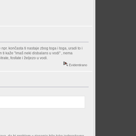
r. končasta ti nastaje zbog toga i toga, uradi to i
n ti kaže "imaš neki disbalans u vodi" , nema
rate, fosfate i željezo u vodi.
Evidentirano