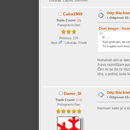
Lokacija: Zagreb, Dumovec
Odg: Blackout 
Caba1989
«
Odgovori #2 
Trade Count:
(
0
)
Punopravni član
Citat: kinggo - Stud
je.......
Postova: 176
Kad prekrijes akvar
Spol:
Lokacija: Grude
To ti uglavnom moze
Hahahah ako je tako,
A evo razmišljam pun
Čini mi se da će idu
litra, u jednoj soda
Odg: Blackout 
Damir_Sl
«
Odgovori #3 
Trade Count:
(
+1
)
Punopravni član
Neznam kako je u sla