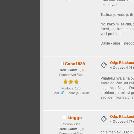
Ponekad samo sitna v
uzorkovati.
Testiranje vode je il
No, kako mi se cini, 
fixevi, koji trenutno
veci problem.
Dakle - alge = neodgo
Odg: Blackout 
Caba1989
«
Odgovori #6 
Trade Count:
(
0
)
Punopravni član
Prijatelju hvala na o
skoro odličan ,ali ka
moje zapažanje. Do s
Postova: 176
problem ,jer mi svi 
Spol:
Lokacija: Grude
sad idem kontra prist
Odg: Blackout 
kinggo
«
Odgovori #7 
Počasni član
Trade Count:
(
0
)
prije manjak CO2 i/i
Punopravni član