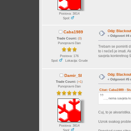
Postova: 3814
Spol:
Odg: Blackout 
Caba1989
«
Odgovori #4 
Trade Count:
(
0
)
Punopravni član
Trebam se pomiriti d
to i nećeš je imati.
savjeta konkretnog št
Postova: 176
Spol:
Lokacija: Grude
Odg: Blackout 
Damir_Sl
«
Odgovori #5 
Trade Count:
(
+1
)
Punopravni član
Citat: Caba1989 - St
...., nema savjeta k
Cuj, to je akvaristika
Uzrok svakog problema
Postova: 3814
Spol: