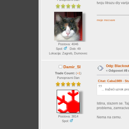
tvoju litrazu diy var
moje mocvare
Postova: 4046
Spol:
Dob: 49
Lokacija: Zagreb, Dumovec
Odg: Blackout 
Damir_Sl
«
Odgovori #8 
Trade Count:
(
+1
)
Punopravni član
Citat: Caba1989 - St
... tražeći uzrok pro
Istina, slazem se. Ta
problema, zamracivan
Postova: 3814
Nema na cemu.
Spol: