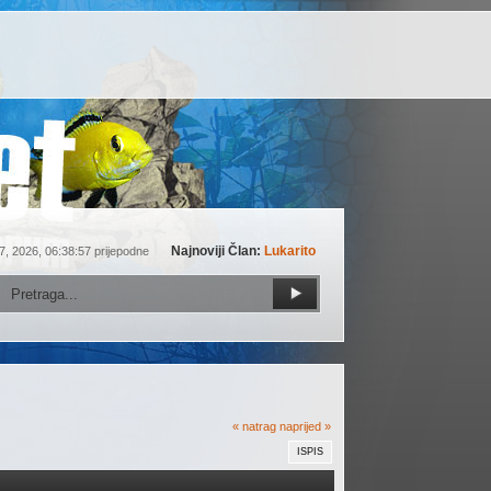
Najnoviji Član:
Lukarito
7, 2026, 06:38:57 prijepodne
« natrag
naprijed »
ISPIS