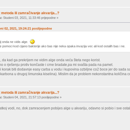
metoda ili zamračivanje akvarija...?
u:
Studeni 03, 2021, 11:33:46 prijepodne »
eni 02, 2021, 19:24:21 poslijepodne
ij onda ne vidis alge.
 pomoci kod cijano bakterije ako bas nije neka opaka invazija vec ali kod ostalih bas i ne.
 da kad ga prekrijem ne vidim alge onda veća šteta nego korist.
o o rješenju protiv končaste i crne bradate,pa mi svašta pada na pamet.
ći korak biti dodavnje easy carba u vodu i kupovina ozbiljne co2 boce jer do sada s
 bikarbona u drugoj limunska kiselina). Mislim da je problem nekonstantna količina 
metoda ili zamračivanje akvarija...?
u:
Studeni 04, 2021, 21:57:13 poslijepodne »
tkoj vodi, no, dok zamracenjem pobijes alge u akvariju, odavno si pobio i sve ostal