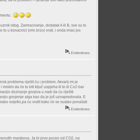
tava, da bi problem = rjesenje bilo tako jednostavno
 momentu.
uzrok istog. Zamracivanje, dodatak A ili B, sve su to
 to u konacnici (vrlo brzo) vrati, i onda imas jos
Evidentirano
zrok problema riješit ću i problem. Akvarij mi je
islim da će tu biti ključ uspjeha ili to ili Co2-bar
jio doziranje gnojiva u nadi da ću riješiti
manjio gnojenje alga kao da je još uznapredovala. E
slabo svijetlo,pa ću vodit kako će se suatav ponašati
Evidentirano
pomenutih manjkova. Ja bi prvo poceo od CO2, na