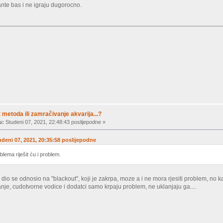
ijante bas i ne igraju dugorocno.
metoda ili zamračivanje akvarija...?
u:
Studeni 07, 2021, 22:48:43 poslijepodne »
udeni 07, 2021, 20:35:58 poslijepodne
blema riješit ću i problem.
j dio se odnosio na "blackout", koji je zakrpa, moze a i ne mora rjesiti problem, no k
je, cudotvorne vodice i dodatci samo krpaju problem, ne uklanjaju ga....