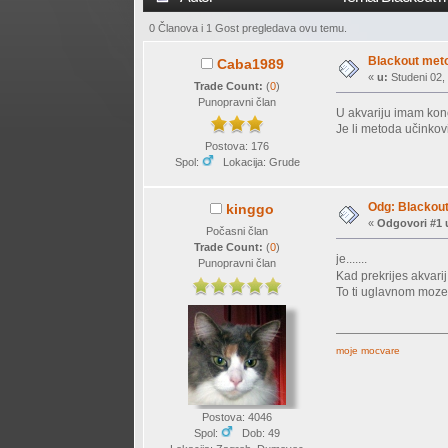
0 Članova i 1 Gost pregledava ovu temu.
Blackout metod
Caba1989
«
u:
Studeni 02,
Trade Count:
(
0
)
Punopravni član
U akvariju imam konč
Je li metoda učinkovi
Postova: 176
Spol:
Lokacija: Grude
Odg: Blackout 
kinggo
«
Odgovori #1 
Počasni član
Trade Count:
(
0
)
je.......
Punopravni član
Kad prekrijes akvari
To ti uglavnom moze 
moje mocvare
Postova: 4046
Spol:
Dob: 49