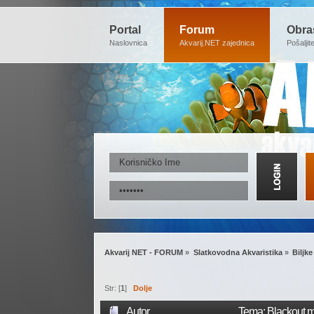
Portal
Forum
Obra
Naslovnica
Akvarij.NET zajednica
Pošaljit
Akvarij NET - FORUM
»
Slatkovodna Akvaristika
»
Biljke
Str: [
1
]
Dolje
Autor
Tema: Blackout me