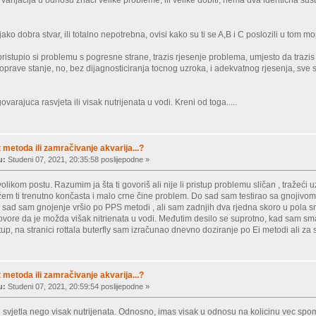
arijacija u odnosu znaci velike probleme, ili velike dobiti, nema dva identicna sus
i jako dobra stvar, ili totalno nepotrebna, ovisi kako su ti se A,B i C poslozili u tom
pristupio si problemu s pogresne strane, trazis rjesenje problema, umjesto da trazis 
 poprave stanje, no, bez dijagnosticiranja tocnog uzroka, i adekvatnog rjesenja, sve se
varajuca rasvjeta ili visak nutrijenata u vodi. Kreni od toga.....
metoda ili zamračivanje akvarija...?
u:
Studeni 07, 2021, 20:35:58 poslijepodne »
volikom postu. Razumim ja šta ti govoriš ali nije li pristup problemu sličan , tražeći u
žem ti trenutno končasta i malo crne čine problem. Do sad sam testirao sa gnojivom i m
ad sam gnojenje vršio po PPS metodi , ali sam zadnjih dva rjedna skoro u pola sman
govore da je možda višak nitrienata u vodi. Međutim desilo se suprotno, kad sam s
up, na stranici rottala buterfly sam izračunao dnevno doziranje po Ei metodi ali za 
metoda ili zamračivanje akvarija...?
u:
Studeni 07, 2021, 20:59:54 poslijepodne »
li svjetla nego visak nutrijenata. Odnosno, imas visak u odnosu na kolicinu vec s