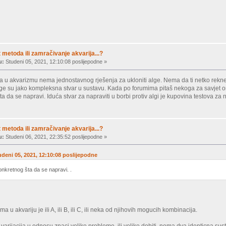
metoda ili zamračivanje akvarija...?
u:
Studeni 05, 2021, 12:10:08 poslijepodne »
a u akvarizmu nema jednostavnog rješenja za ukloniti alge. Nema da ti netko rekne np
 Alge su jako kompleksna stvar u sustavu. Kada po forumima pitaš nekoga za savjet o
a da se napravi. Iduća stvar za napraviti u borbi protiv algi je kupovina testova za nit
metoda ili zamračivanje akvarija...?
u:
Studeni 06, 2021, 22:35:52 poslijepodne »
udeni 05, 2021, 12:10:08 poslijepodne
onkretnog šta da se napravi. .
.
 u akvariju je ili A, ili B, ili C, ili neka od njihovih mogucih kombinacija.