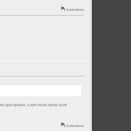
Evidentirano
ako god ispadne, s njim neces rijesiti uzrok
Evidentirano