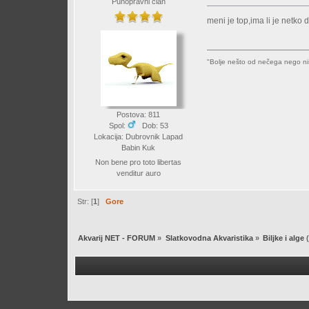
Punopravni član
meni je top,ima li je netko
"Bolje nešto od nečega nego ni
Postova: 811
Spol:
Dob: 53
Lokacija: Dubrovnik Lapad
Babin Kuk
Non bene pro toto libertas
venditur auro
Str: [
1
]
Gore
Akvarij NET - FORUM
»
Slatkovodna Akvaristika
»
Biljke i alge
(