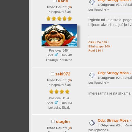
Karlo
«
Odgovori #1 u:
Velja
Trade Count:
(
0
)
poslijepodne »
Punopravni član
izgleda mi katastrofa, pogo
biljnom akvariju, a još je i 
Ciklidi CA 520 l
Biljni scape 300 l
Postova: 3494
Reef 180 l
Spol:
Dob: 48
Lokacija: Karlovac
Odg: Stringy Moss -
zeki972
«
Odgovori #2 u:
Velja
Trade Count:
(
0
)
poslijepodne »
Punopravni član
interesantna je na slikama.
Postova: 1194
Spol:
Dob: 53
Lokacija: Sisak
Odg: Stringy Moss -
staglin
«
Odgovori #3 u:
Rujan
Trade Count:
(
0
)
poslijepodne »