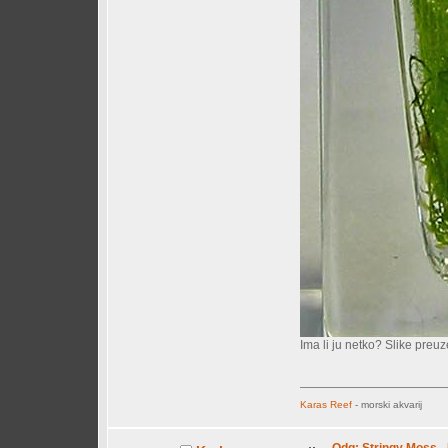
Ima li ju netko? Slike preu
Karas Reef
- morski akvarij
Odg: Stringy Moss -