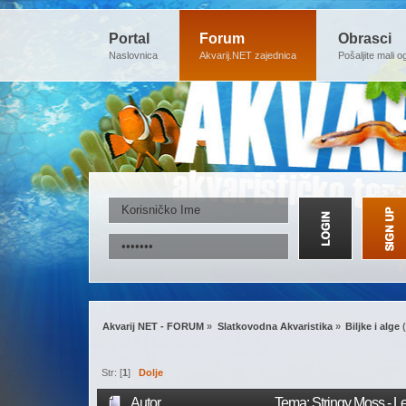
Portal
Forum
Obrasci
Naslovnica
Akvarij.NET zajednica
Pošaljite mali o
Akvarij NET - FORUM
»
Slatkovodna Akvaristika
»
Biljke i alge
(
Str: [
1
]
Dolje
Autor
Tema: Stringy Moss - L