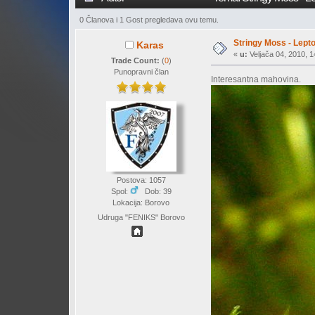
0 Članova i 1 Gost pregledava ovu temu.
Stringy Moss - Lept
Karas
«
u:
Veljača 04, 2010, 1
Trade Count:
(
0
)
Punopravni član
Interesantna mahovina.
Postova: 1057
Spol:
Dob: 39
Lokacija: Borovo
Udruga "FENIKS" Borovo