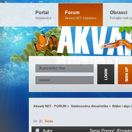
Portal
Forum
Obrasci
Naslovnica
Akvarij.NET zajednica
Pošaljite mali o
Akvarij NET - FORUM
»
Slatkovodna Akvaristika
»
Biljke i alge
(
Str: [
1
]
Dolje
Autor
Tema: Pomoć (Posjeta: