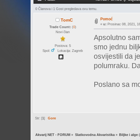
0 Članova i 1 Gost pregledava ovu temu.
Pomoć
TomC
«
u:
Prosinac 08, 2021, 16
Trade Count:
(
0
)
Novi član
Apsolutno sam p
smo jednu biljk
Postova: 5
Spol:
Lokacija: Zagreb
osvijestili da 
polumraku. Da 
Poslano sa mo
Str: [
1
]
Gore
Akvarij NET - FORUM
»
Slatkovodna Akvaristika
»
Biljke i alge
(