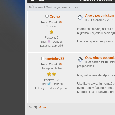
0 Članova i 1 Gost pregledava ovu temu.
Alge u pocetnickom 
Crona
«
u:
Listopad 25, 2018, 
Trade Count:
(
0
)
Novi član
Imam mali akvarij od 30l. Ci
biljkama. Svijetlo u akvariju
Postova: 3
Hvala unaprijed na pomoci
Spol:
Dob: 28
Lokacija: Zaprešić
Odg: Alge u pocetni
tomislav88
«
Odgovori #1 u:
Listo
Trade Count:
(
0
)
poslijepodne »
Punopravni član
bok, treba više detalja o rasv
Postova: 93
Ukoliko u akvariju nemaš pu
Spol:
Dob: 38
eventualni višak nutrienata
Lokacija: Laduč / Zaprešić
Moguće i da je rasvjeta pre
Str: [
1
]
Gore