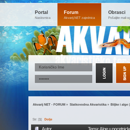
Portal
Forum
Obrasci
Naslovnica
Akvarij.NET zajednica
Pošaljite mali o
Akvarij NET - FORUM
»
Slatkovodna Akvaristika
»
Biljke i alge
(
Str: [
1
]
Dolje
Autor
Tema: Alge u pocetnick