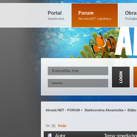
Portal
Forum
Obra
Naslovnica
Akvarij.NET zajednica
Pošaljit
Akvarij NET - FORUM
»
Slatkovodna Akvaristika
»
Biljke
Str: [
1
]
Dolje
Autor
Tema: smedja boj