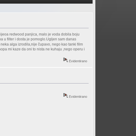
2 lijeoa redwood panjica, malo je voda dobila boju
na u filter i dosta je pomoglo.Ugljen sam danas
to neka alga izrodila,nije čupavo, nego kao tanki film
shopa mi kaze da oni to nista ne kuhaju ,nego operu i
Evidentirano
Evidentirano