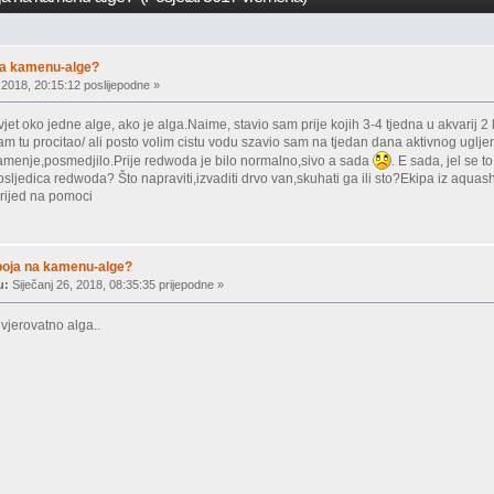
na kamenu-alge?
 2018, 20:15:12 poslijepodne »
vjet oko jedne alge, ako je alga.Naime, stavio sam prije kojih 3-4 tjedna u akvarij 
sam tu procitao/ ali posto volim cistu vodu szavio sam na tjedan dana aktivnog uglje
kamenje,posmedjilo.Prije redwoda je bilo normalno,sivo a sada
. E sada, jel se 
posljedica redwoda? Što napraviti,izvaditi drvo van,skuhati ga ili sto?Ekipa iz aqua
prijed na pomoci
boja na kamenu-alge?
u:
Siječanj 26, 2018, 08:35:35 prijepodne »
 vjerovatno alga..