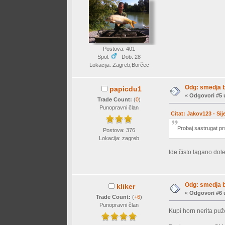
Postova: 401
Spol:
Dob: 28
Lokacija: Zagreb,Borčec
Odg: smedja 
papicdu1
«
Odgovori #5 
Trade Count:
(
0
)
Punopravni član
Citat: Jakov123 - Sij
Probaj sastrugat pr
Postova: 376
Lokacija: zagreb
Ide čisto lagano dol
Odg: smedja 
kliker
«
Odgovori #6 
Trade Count:
(
+6
)
Punopravni član
Kupi horn nerita puže