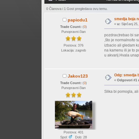
0 Članova i 1 Gost pregledava ovu temu.
smedja boja 
papicdu1
«
u:
Siječanj 25,
Trade Count:
(
0
)
Punopravni član
pozdrav,trebao bi sa
,što je normalno/to 
izbacio ali gledam 
Postova: 376
na kamenu ili je to 
Lokacija: zagreb
u akvarij.Hvala una
Odg: smedja 
Jakov123
«
Odgovori #1 
Trade Count:
(
0
)
Punopravni član
Slika bi pomogla, ali
Postova: 401
Spol:
Dob: 28