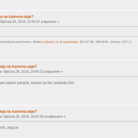
ja na kamenu-alge?
Siječanj 26, 2018, 10:53:57 prijepodne »
o download attachment. Molimo
prijavite se
ili
registrirajte
. (81.82 kB, 486x648 - (hitova: 107 ).)
boja na kamenu-alge?
u:
Siječanj 26, 2018, 10:55:12 prijepodne »
sam stavio panjiće, kamen je bio sivkaste,čist
boja na kamenu-alge?
u:
Siječanj 26, 2018, 18:55:30 poslijepodne »
tom, alga je