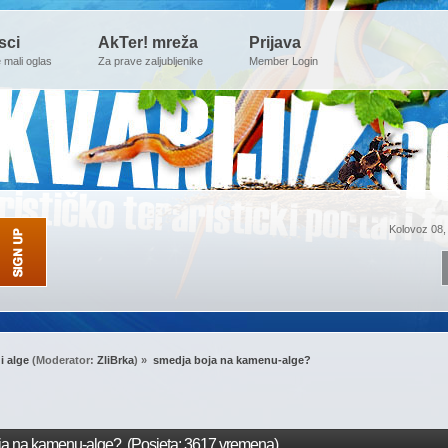
sci
AkTer! mreža
Prijava
e mali oglas
Za prave zaljubljenike
Member Login
Kolovoz 08,
 i alge
(Moderator:
ZliBrka
) »
smedja boja na kamenu-alge?
a na kamenu-alge? (Posjeta: 3617 vremena)