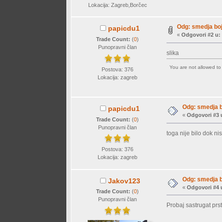
Lokacija: Zagreb,Borčec
Odg: smedja bo
papicdu1
«
Odgovori #2 u:
Trade Count:
(
0
)
Punopravni član
slika
You are not allowed t
Postova: 376
Lokacija: zagreb
Odg: smedja 
papicdu1
«
Odgovori #3 
Trade Count:
(
0
)
Punopravni član
toga nije bilo dok ni
Postova: 376
Lokacija: zagreb
Odg: smedja 
Jakov123
«
Odgovori #4 
Trade Count:
(
0
)
Punopravni član
Probaj sastrugat prs