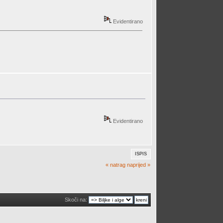
Evidentirano
Evidentirano
ISPIS
« natrag
naprijed »
Skoči na: