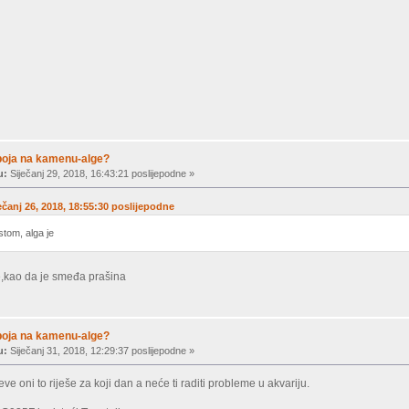
boja na kamenu-alge?
u:
Siječanj 29, 2018, 16:43:21 poslijepodne »
ečanj 26, 2018, 18:55:30 poslijepodne
stom, alga je
e,kao da je smeđa prašina
boja na kamenu-alge?
u:
Siječanj 31, 2018, 12:29:37 poslijepodne »
ve oni to riješe za koji dan a neće ti raditi probleme u akvariju.