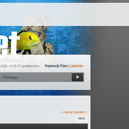
Najnoviji Član:
Lukarito
 2026, 14:02:27 poslijepodne
« natrag
naprijed »
ISPIS