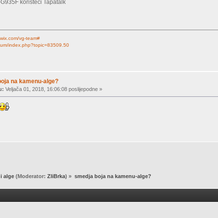
G935F koristeći Tapatalk
.wix.com/vg-team#
forum/index.php?topic=83509.50
boja na kamenu-alge?
u:
Veljača 01, 2018, 16:06:08 poslijepodne »
 i alge
(Moderator:
ZliBrka
) »
smedja boja na kamenu-alge?