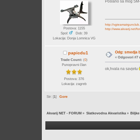
Poslano sa mog SM-
http://vgteamairgunclub
Postova: 1155
http://www.akvarij.net/
Spol:
Dob: 39
Lokacija: Donja Lomnica VG
Odg: smedja 
papicdu1
«
Odgovori #7 
Trade Count:
(
0
)
Punopravni član
ok,hvala na savjetu
Postova: 376
Lokacija: zagreb
Str: [
1
]
Gore
Akvarij NET - FORUM
»
Slatkovodna Akvaristika
»
Biljke