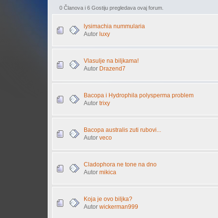
0 Članova i 6 Gostiju pregledava ovaj forum.
lysimachia nummularia
Autor
luxy
Vlasulje na biljkama!
Autor
Drazend7
Bacopa i Hydrophila polysperma problem
Autor
trixy
Bacopa australis zuti rubovi...
Autor
veco
Cladophora ne tone na dno
Autor
mikica
Koja je ovo biljka?
Autor
wickerman999