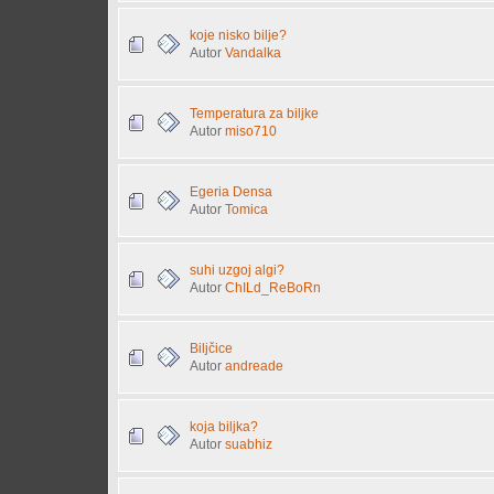
koje nisko bilje?
Autor
Vandalka
Temperatura za biljke
Autor
miso710
Egeria Densa
Autor
Tomica
suhi uzgoj algi?
Autor
ChILd_ReBoRn
Biljčice
Autor
andreade
koja biljka?
Autor
suabhiz