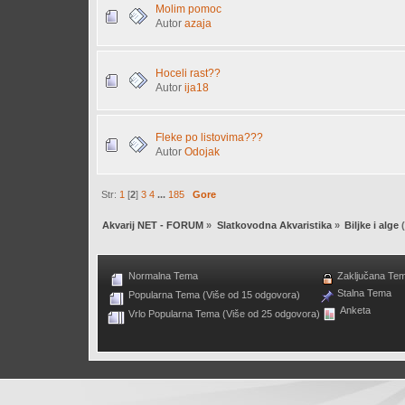
Molim pomoc
Autor
azaja
Hoceli rast??
Autor
ija18
Fleke po listovima???
Autor
Odojak
Str:
1
[
2
]
3
4
...
185
Gore
Akvarij NET - FORUM
»
Slatkovodna Akvaristika
»
Biljke i alge
(
Normalna Tema
Zaključana Te
Stalna Tema
Popularna Tema (Više od 15 odgovora)
Anketa
Vrlo Popularna Tema (Više od 25 odgovora)