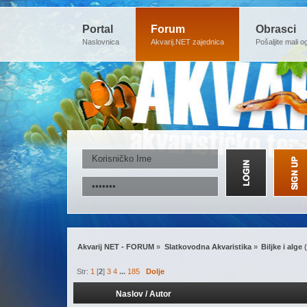
Portal
Forum
Obrasci
Naslovnica
Akvarij.NET zajednica
Pošaljite mali o
Akvarij NET - FORUM
»
Slatkovodna Akvaristika
»
Biljke i alge
(
Str:
1
[
2
]
3
4
...
185
Dolje
Naslov
/
Autor