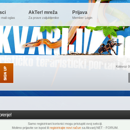
sci
AkTer! mreža
Prijava
e mali oglas
Za prave zaljubljenike
Member Login
Kolovoz 0
renje!
Samo registrirani korisnici mogu pristupiti ovoj sekciji.
Molimo prijavite se ispod ili
registrirajte novi račun
sa Akvarij NET - FORUM.