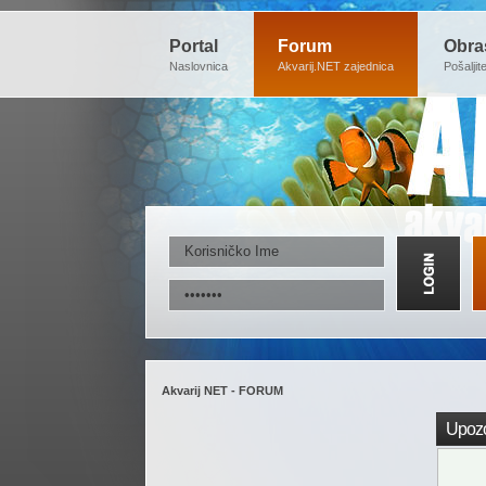
Portal
Forum
Obra
Naslovnica
Akvarij.NET zajednica
Pošaljit
Akvarij NET - FORUM
Upozo