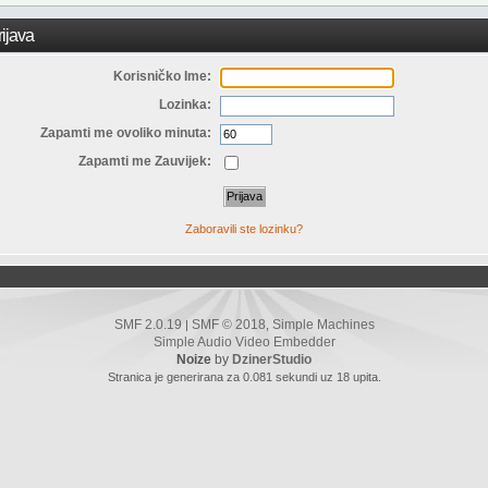
ijava
Korisničko Ime:
Lozinka:
Zapamti me ovoliko minuta:
Zapamti me Zauvijek:
Zaboravili ste lozinku?
SMF 2.0.19
SMF © 2018
Simple Machines
|
,
Simple Audio Video Embedder
Noize
by
DzinerStudio
Stranica je generirana za 0.081 sekundi uz 18 upita.