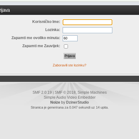
ijava
Korisničko Ime:
Lozinka:
Zapamti me ovoliko minuta:
Zapamti me Zauvijek:
Zaboravili ste lozinku?
SMF 2.0.19
SMF © 2018
Simple Machines
|
,
Simple Audio Video Embedder
Noize
by
DzinerStudio
Stranica je generirana za 0.047 sekundi uz 14 upita.