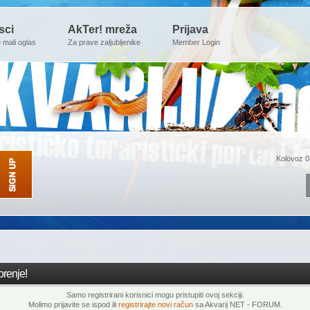
sci
AkTer! mreža
Prijava
e mali oglas
Za prave zaljubljenike
Member Login
Kolovoz 0
renje!
Samo registrirani korisnici mogu pristupiti ovoj sekciji.
Molimo prijavite se ispod ili
registrirajte novi račun
sa Akvarij NET - FORUM.