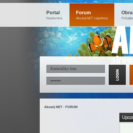
Portal
Forum
Obra
Naslovnica
Akvarij.NET zajednica
Pošaljit
Akvarij NET - FORUM
Upozo