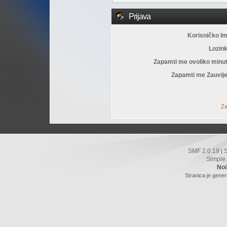
Prijava
Korisničko I
Lozin
Zapamti me ovoliko minu
Zapamti me Zauvije
Za
SMF 2.0.19
|
Simple
Noi
Stranica je gener