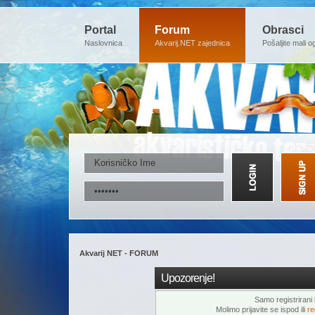
Portal
Forum
Obrasci
Naslovnica
Akvarij.NET zajednica
Pošaljite mali o
Akvarij NET - FORUM
Upozorenje!
Samo registrirani k
Molimo prijavite se ispod ili
re