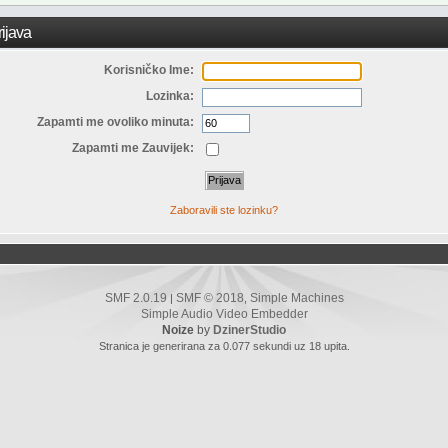
ijava
Korisničko Ime:
Lozinka:
Zapamti me ovoliko minuta:
Zapamti me Zauvijek:
Zaboravili ste lozinku?
SMF 2.0.19
SMF © 2018
Simple Machines
|
,
Simple Audio Video Embedder
Noize
by
DzinerStudio
Stranica je generirana za 0.077 sekundi uz 18 upita.