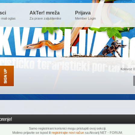
sci
AkTer! mreža
Prijava
e mali oglas
Za prave zaljubljenike
Member Login
Kolovoz 0
renje!
Samo registrirani korisnici mogu pristupiti ovoj sekciji.
Molimo prijavite se ispod ili
registrirajte novi račun
sa Akvarij NET - FORUM.