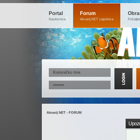
Portal
Forum
Obra
Naslovnica
Akvarij.NET zajednica
Pošaljit
Akvarij NET - FORUM
Upozo