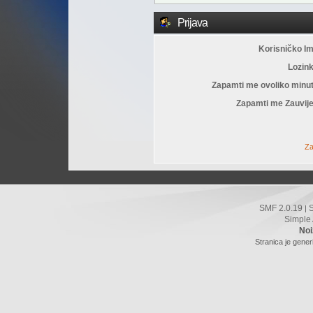
Prijava
Korisničko I
Lozin
Zapamti me ovoliko minu
Zapamti me Zauvije
Za
SMF 2.0.19
|
Simple
Noi
Stranica je gener