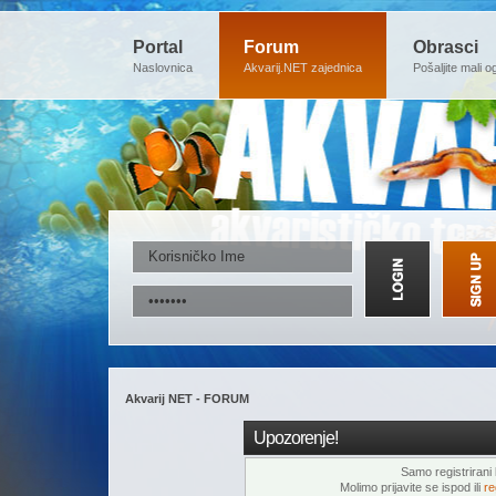
Portal
Forum
Obrasci
Naslovnica
Akvarij.NET zajednica
Pošaljite mali o
Akvarij NET - FORUM
Upozorenje!
Samo registrirani k
Molimo prijavite se ispod ili
re