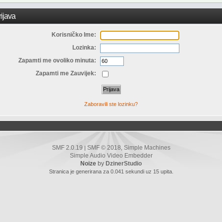
ijava
Korisničko Ime:
Lozinka:
Zapamti me ovoliko minuta:
Zapamti me Zauvijek:
Zaboravili ste lozinku?
SMF 2.0.19
SMF © 2018
Simple Machines
|
,
Simple Audio Video Embedder
Noize
by
DzinerStudio
Stranica je generirana za 0.041 sekundi uz 15 upita.