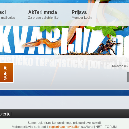
sci
AkTer! mreža
Prijava
e mali oglas
Za prave zaljubljenike
Member Login
Kolovoz 06,
renje!
Samo registrirani korisnici mogu pristupiti ovoj sekciji.
Molimo prijavite se ispod ili
registrirajte novi račun
sa Akvarij NET - FORUM.