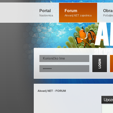
Portal
Forum
Obra
Naslovnica
Akvarij.NET zajednica
Pošaljit
Akvarij NET - FORUM
Upozo